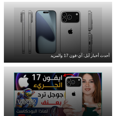
أحدث أخبار آبل: آي-فون 17 والمزيد