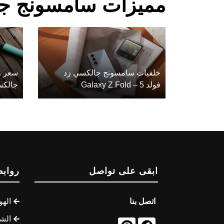
مميزات سامسونج جالكسي زد 
خلفيات سامسونج جالكسي زد
سعر و
فولد 5 – Galaxy Z Fold
جالكسي زد
ابقى على تواصل
روابط
اتصل بنا
الهو
الشب