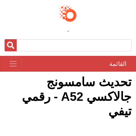
-
القائمة
تحديث سامسونج
جالاكسي A52 - رقمي
تيفي