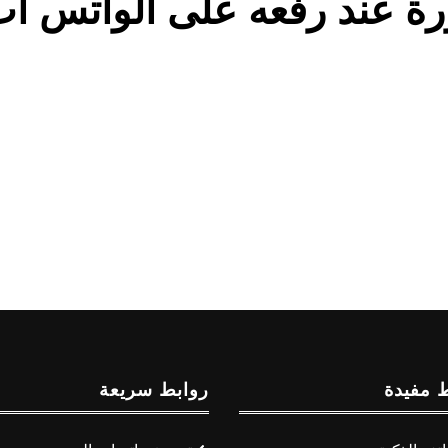
رة عند رفعه على الواتس ا
 مفيدة
روابط سريعة