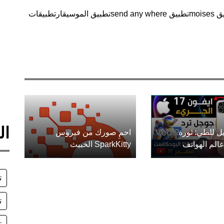
moise
تطبيق send any where
تطبيق الموسيقار
تطبيقات
ال
ل للطي: ثورة
احمِ صورك من فيروس
الم الهواتف
SparkKitty الخبيث
ت
ت
ت