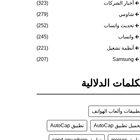
أخبار الشركات
(323)
شاومي
(279)
تحديث واتساب
(252)
واتساب
(245)
أنظمة تشغيل
(221)
(207)
Samsung
كلمات الدلالية
طبيقات وألعاب الهواتف
حميل تطبيق AutoCap
تطبيق AutoCap
طبيق moises
تطبيق send any where