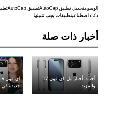
الوسوم
تحميل تطبيق AutoCap
تطبيق AutoCap
تطبيق s
ذكاء اصطناعي
تطبيقات يجب تثبيتها
أخبار ذات صلة
أحدث أخبار آبل: آي-فون 17
آي-فون قاب
والمزيد
جديدة في ع