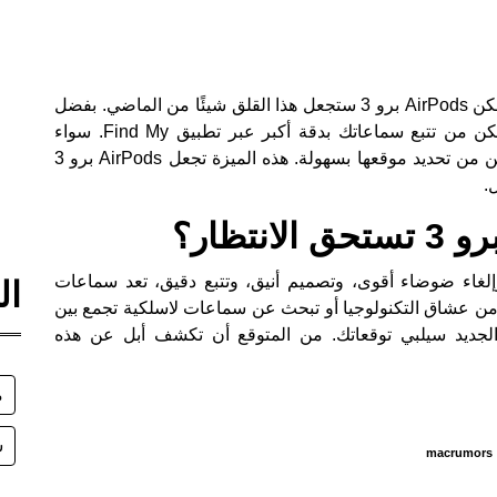
فقدان السماعات اللاسلكية يمثل كابوسًا للكثيرين، لكن AirPods برو 3 ستجعل هذا القلق شيئًا من الماضي. بفضل
شريحة Ultra Wide Band من الجيل الثاني، ستتمكن من تتبع سماعاتك بدقة أكبر عبر تطبيق Find My. سواء
أسقطتها تحت الأريكة أو نسيتها في المقهى، ستتمكن من تحديد موقعها بسهولة. هذه الميزة تجعل AirPods برو 3
.
اء ضوضاء أقوى، وتصميم أنيق، وتتبع دقيق، تعد سماعات
ال
 سواء كنت من عشاق التكنولوجيا أو تبحث عن سماعات لاسلكية تجمع بين
ر الجديد سيلبي توقعاتك. من المتوقع أن تكشف أبل عن هذه
م
س
macrumors