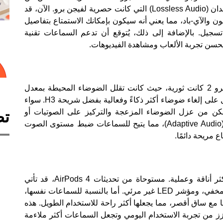
جودة الصوت، خاصة مع دعم تقنية الصوت بدون فقدان (Lossless Audio) التي كانت حصرية لفيجن برو. الآن، قد
ن والآي-باد، مما يعني أنه سيكون بإمكانك الاستمتاع بتفاصيل
جيل. بالإضافة إلى ذلك، يُتوقع أن تدعم السماعات تقنية
ميزة إلغاء الضوضاء النشط (ANC) في AirPods برو 2 كانت ثورية، حيث كانت تقلل الضوضاء المحيطة بمعدل
48,000 مرة في الثانية. مع AirPods برو 3، ستحصل على إلغاء ضوضاء أكثر ذكاءً وفعالية بفضل شريحة H3. سواء
ن من عزل الضوضاء المزعجة والتركيز على الصوتيات أو
تص
المكالمات. كما ستحسن أبل ميزة الصوت التكيفي (Adaptive Audio)، مما يتيح للسماعات ضبط مستوى الصوت
ع مريحة دائمًا.
تخطط أبل لإعادة تصميم AirPods برو 3 لتكون أكثر أناقة وعملية. مستوحاة من تحديثات AirPods 4، قد تأتي
السماعات مع علبة شحن أنحف، زر اقتران سعوي مخفي، ومؤشر LED غير مرئي. أما بالنسبة للسماعات نفسها،
 مع ساق أقصر، مما يجعلها أكثر راحة للاستخدام الطويل. هذه
ز من تجربة الاستخدام اليومي وتجعل السماعات أكثر ملاءمة