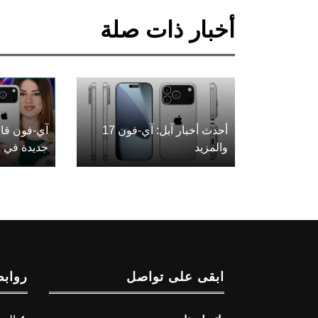
أخبار ذات صلة
أحدث أخبار آبل: آي-فون 17
آي-فون قاب
والمزيد
جديدة في ع
ابقى على تواصل
روابط