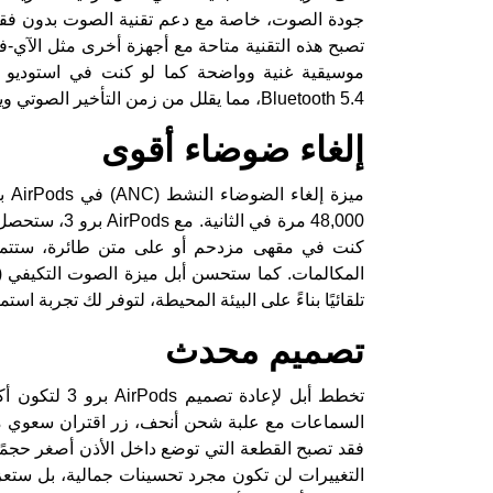
تصبح هذه التقنية متاحة مع أجهزة أخرى مثل الآي-فو
موسيقية غنية وواضحة كما لو كنت في استوديو تس
Bluetooth 5.4، مما يقلل من زمن التأخير الصوتي ويحسن تجربة الألعاب ومشاهدة الفيديوهات.
إلغاء ضوضاء أقوى
كنت في مقهى مزدحم أو على متن طائرة، ستتمك
تلقائيًا بناءً على البيئة المحيطة، لتوفر لك تجربة استما
تصميم محدث
فقد تصبح القطعة التي توضع داخل الأذن أصغر حجمًا
التغييرات لن تكون مجرد تحسينات جمالية، بل ستعز