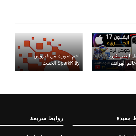
ل للطي: ثورة
احمِ صورك من فيروس
الم الهواتف
SparkKitty الخبيث
 مفيدة
روابط سريعة