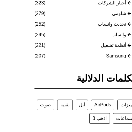
أخبار الشركات
(323)
شاومي
(279)
تحديث واتساب
(252)
واتساب
(245)
أنظمة تشغيل
(221)
(207)
Samsung
كلمات الدلالية
يزات
AirPods
أبل
تقنية
صوت
ماعات
اذهب 3