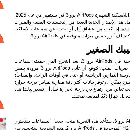
اللاسلكية الشهيرة
AirPods برو 3
في سبتمبر من عام 2025،
ن مع إطلاق سلسلة هواتف آي-فون 17. يحمل هذا الإصدار الجديد العديد من التحسينات التقنية والميزات
جديدة. إذا كنت من عشاق أبل أو تبحث عن سماعات لاسلكية
برز خمس ميزات متوقعة في AirPods برو 3.
بك الصغير
تخطو أبل خطوة كبيرة نحو دمج التكنولوجيا الصحية في AirPods برو 3. بعد النجاح الذي حققته سماعات
Powerbeats برو 2 في تقديم ميزة مراقبة معدل ضربات القلب، يُتوقع أن تأتي AirPods برو 3 مزودة بنفس
ارسة التمارين الرياضية أو حتى في أوقات الراحة. والمفاجأة
زة يمكن أن توفر بيانات أكثر دقة مقارنة بقياس درجة حرارة
نت تعاني من ارتفاع في درجة الحرارة قبل أن تشعر بذلك! هذه
تشتهر أبل بتقديم جودة صوت استثنائية، ومع AirPods برو 3، ستأخذ هذه التجربة منحى جديدًا. السماعات ستحتوي
على شريحة H3 الجديدة، التي تمثل ترقية للشريحة H2 الموجودة في AirPods برو 2. هذه الشريحة ستحسن من