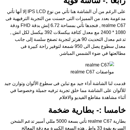
رابعا :- شاشة قوية
على الرغم من أن الشاشة هنا تأتي من نوع IPS LCD إلا أنها تأتي
مدعومة بعدد من المميزات التى حسنت من التجربة الترفيهية فى
realme C67 , فنجدها تأتي بمساحة 6.72 إنش بدقة FHD ودقة
1080 * 2400 مع معدل كثافة بيكسلات 392 بيكسل لكل انش ,
تدعم معدل التحديث 90 هرتز لتجربة تصفح سلسة إلى جانب
معدل سطوع يصل الى 950 شمعة لتوفير راحة كبيرة فى
مطالعتها في ضوء الشمس المباشر.
مواصفات realme C67
قدمت لنا الشاشة أداء جيد مع تباين فى سطوع الألوان وتوازن جيد
للألوان على الشاشة مما خلق تجربة ترفيه جميلة وخصوصا في
أثناء مشاهدة مقاطع الفيديو والافلام
خامسا :- بطارية ضخمة
بطارية realme C67 تأتي بسعة 5000 مللي أمبير تدعم الشحن
السريع بقوة 33 واط . هذه السعة الكبيرة مع دقة المعالج