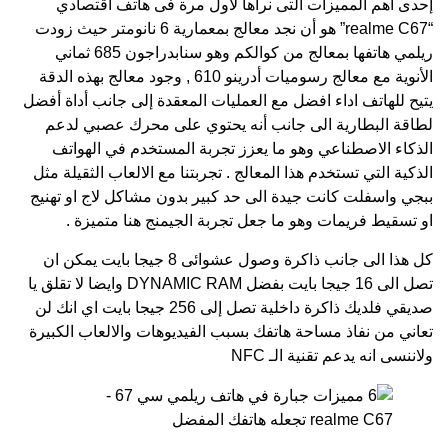
إحدى أهم المميزات التى نراها لأول مرة فى هاتف اقتصادي
“realme C67” هو أن نجد معالج بمعمارية 6 نانومتر حيث زودت
ريلمي هاتفها بمعالج من كوالكم وهو سنابدراجون 685 ثماني
الأنوية مع معالج رسوميات أدرينو 610 , وجود معالج بهذه الدقة
يتيح للهاتف اداء افضل مع العمليات المعقدة إلى جانب أداة أفضل
لطاقة البطارية الى جانب أنه يحتوي على محرك عصبي لدعم
الذكاء الاصطناعي وهو ما يعزز تجربة المستخدم في الهواتف
الذكية التي تستخدم هذا المعالج . تجربتنا مع الالعاب الثقيلة مثل
ببجي واسفلت كانت جيدة الى حد كبير بدون مشاكل لاج او تهنيج
او تسقيط فريمات وهو ما جعل تجربة الجيمنج هنا متميزة .
كل هذا الى جانب ذاكرة وصول عشوائى 8 جيجا بايت يمكن ان
تصل الى 16 جيجا بايت بفضل DYNAMIC RAM وايضا لا تقلق يا
صديقي فلديك ذاكرة داخلية تصل إلى 256 جيجا بايت اي انك لن
تعاني من نفاذ مساحة هاتفك بسبب الفيديوهات والالعاب الكبيرة
ولاننسى انه يدعم تقنية الـ NFC