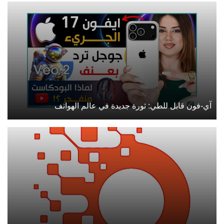
آي-فون قابل للطي: ثورة جديدة في عالم الهواتف