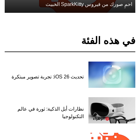
احمِ صورك من فيروس SparkKitty الخبيث
في هذه الفئة
تحديث iOS 26: تجربة تصوير مبتكرة
نظارات أبل الذكية: ثورة في عالم
التكنولوجيا