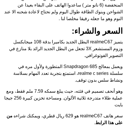
المنخفضة (6 نانو متر ) ساعدوا الهاتف على البقاء بعيدا عن
الشواحن وبنوك الطاقة طوال اليوم ولم نحتاج لاعادة شحنه الا عند
النوم وهو ما جعله رفيقا مخلصا لنا .
السعر والشراء:
يتميز realmeC67 البطل الجديد بكاميرا بدقة 108 ميجابكسل
وزوم المستشعر 3X تجعل من البطل الجديد الرائد بلا منازع في
التصوير الفوتوغرافي.
ويعمل بمعالج Snapdragon 685 المتطورة ولأول مره في
سلسلة realme c series، استمتع بتجربة تعدد المهام بسلاسة
ونشاط سلس بدون توقف.
وهو أنحف تصميم في فئته، حيث يبلغ سمكه 7.59 ملم فقط، ومع
عملية طلاء متدرجة ثلاثية الألوان. ومساحة تخزين كبيرة 256 جيجا
بايت
سعر هاتف realmeC67 هو 629 ريال قطري، ويمكنك شراءه
من
على هذا الرابط
.