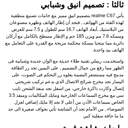
ثالثا : تصميم انيق وشبابي
يأتي realme C67 بتصميم انيق مميز مع خامات تصنيع منطقية
لهذه الفئة من الهواتف , فنجد أن إطار الهاتف وظهره مصنوعان
من البلاستيك ,أبعاد الهاتف 16.7 سم للطول و 7.5 سم للعرض
وسمكه 7.6 مم ويزن 185 جم و الإطار مسطح بالكامل مع أركان
دائرية مما منحنا مسكة محكمة مريحة مع القدرة على التعامل مع
الهاتف بيد واحدة.
واستخدمت ريملي تقنية طلاء حديثة مع الوان جديدة وشبابية فى
الظهر مما رفع من جمال التصميم , على اليمين نجد زر الطاقة
مدمج فيه مستشعر البصمة يعلوه زر التحكم فى الصوت، على
اليسار نجد مخرج شرائح الاتصال الذي يدعم تركيب شريحتي
إتصال وكارت ذاكرة خارجي، من اسفل نجد منفذ الشحن تايب
سي مع مخرج السماعات الخارجية ومايك المكالمات ومنفذ 3.5
الخاص بسماعات الأذن من أعلى لا نجد إلا مايك إضافي لعزل
الضوضاء , من الأمام نجد أن الشاشة تأتي بحواف صغيرة الى حد
ما ما حافة سفلية كبي