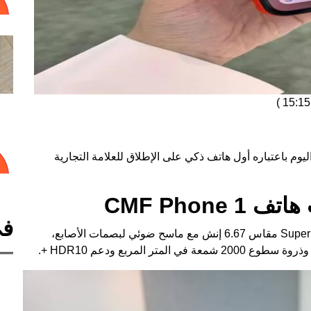
)
ا هو متوقع، تم الإعلان عن هاتف CMF Phone 1 اليوم باعتباره أول هاتف ذكي على الإطلاق للعلامة التجارية
CMF Phon
في
يأتي هاتف CMF Phone 1 مزودًا بشاشة Super AMOLED مقاس 6.67 إنش مع ماسح ضوئي لبصمات الأصابع،