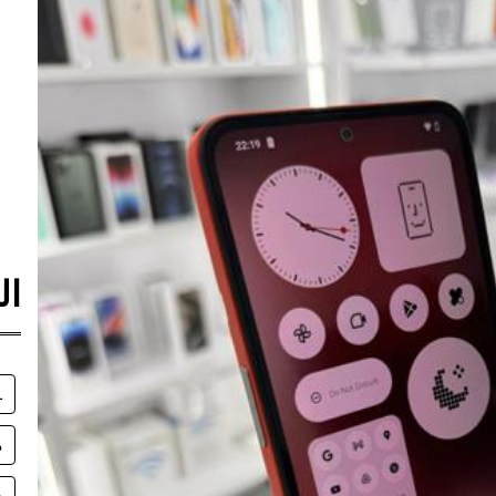
ال
1
م
ها