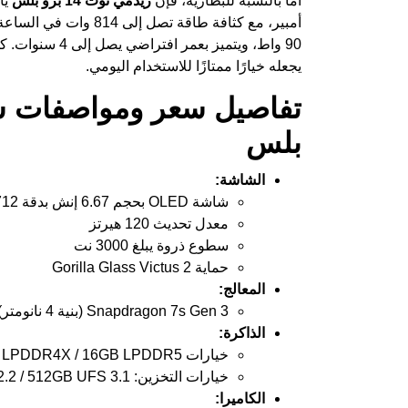
أما بالنسبة للبطارية، فإن
ريدمي نوت 14 برو بلس
أمبير، مع كثافة طاقة ت
يجعله خيارًا ممتازًا للاستخدام اليومي.
بلس
الشاشة:
شاشة OLED بحجم 6.67 إنش بدقة 2712×1220 بكسل
معدل تحديث 120 هيرتز
سطوع ذروة يبلغ 3000 نت
حماية Gorilla Glass Victus 2
المعالج:
Snapdragon 7s Gen 3 (بنية 4 نانومتر) بسرعة تصل إلى 2.5GHz
الذاكرة:
خيارات RAM: 12GB LPDDR4X / 16GB LPDDR5
خيارات التخزين: 256GB UFS 2.2 / 512GB UFS 3.1
الكاميرا: