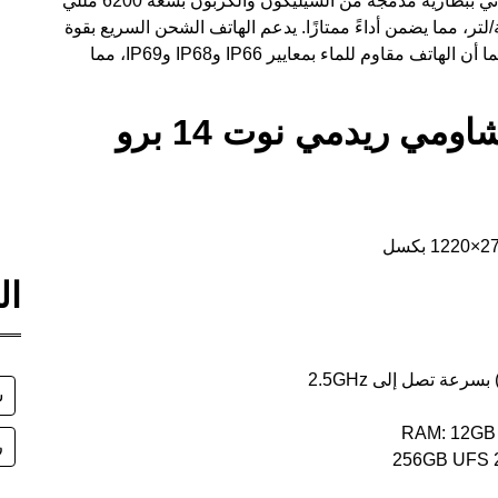
يأتي ببطارية مدمجة من السيليكون والكربون بسعة 6200 مللي
صل إلى 814 وات في الساعة/لتر، مما يضمن أداءً ممتازًا. يدعم الهاتف الشحن السريع بقوة
90 واط، ويتميز بعمر افتراضي يصل إلى 4 سنوات. كما أن الهاتف مقاوم للماء بمعايير IP66 وIP68 وIP69، مما
تفاصيل سعر ومواصفات شاومي ريدمي نوت 14 برو
ال
ش
ر