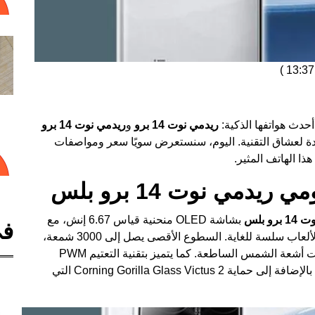
)
دث هواتفها الذكية:
ريدمي نوت 14 برو
و
ريدمي نوت 14 برو
يدة لعشاق التقنية. اليوم، سنستعرض سويًا سعر ومواصفات
ا الهاتف المثير.
مي نوت 14 برو بلس
رو بلس
بشاشة OLED منحنية قياس 6.67 إنش، مع
في
معدل تحديث 120 هيرتز، مما يجعل تجربة التصفح والألعاب سلسة للغاية. السطوع الأقصى يصل إلى 3000 شمعة،
مما يعني أنه يمكنك استخدام الهاتف بسهولة حتى تحت أشعة الشمس الساطعة. كما يتميز بتقنية التعتيم PWM
عالية التردد بمعدل 1920 هرتز، وعمق ألوان 12 بت، بالإضافة إلى حماية Corning Gorilla Glass Victus 2 التي