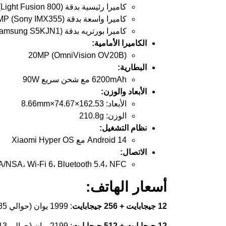
كاميرا رئيسية بدقة 50MP (Light Fusion 800)
كاميرا واسعة بدقة 8MP (Sony IMX355)
كاميرا بورتريه بدقة 50MP (Samsung S5KJN1)
الكاميرا الأمامية:
20MP (OmniVision OV20B)
البطارية:
6200mAh مع شحن سريع 90W
الأبعاد والوزن:
الأبعاد: 162.53×74.67×8.66mm
الوزن: 210.8g
نظام التشغيل:
Android 14 مع Xiaomi Hyper OS
الاتصال:
/NSA، Wi-Fi 6، Bluetooth 5.4، NFC
أسعار الهاتف:
12 جيجابايت + 256 جيجابايت
: 1999 يوان (حوالي 285 دولار / 23,835 روبية)
12 جيجابايت + 512 جيجابايت
: 2199 يوان (حوالي 313 دولار / 26,220 روبية)