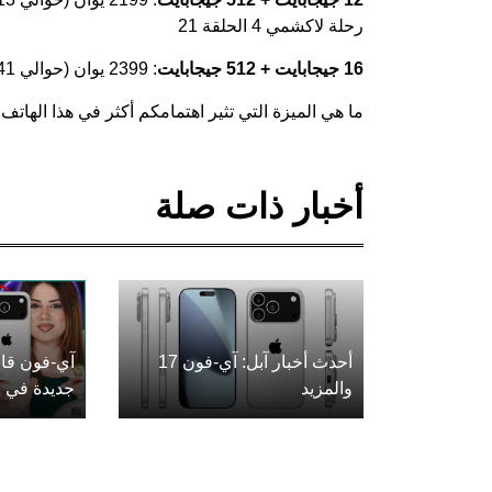
رحلة لاكشمي 4 الحلقة 21
16 جيجابايت + 512 جيجابايت
: 2399 يوان (حوالي 341 دولار / 28,500 روبية)
ما هي الميزة التي تثير اهتمامكم أكثر في هذا الهاتف
أخبار ذات صلة
أحدث أخبار آبل: آي-فون 17
آي-فون قاب
والمزيد
جديدة في ع