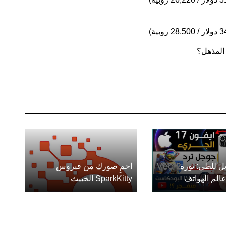
 المذهل؟
ل للطي: ثورة
احمِ صورك من فيروس
الم الهواتف
SparkKitty الخبيث