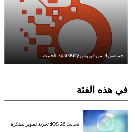
احمِ صورك من فيروس SparkKitty الخبيث
في هذه الفئة
تحديث iOS 26: تجربة تصوير مبتكرة