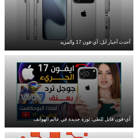
أحدث أخبار آبل: آي-فون 17 والمزيد
آي-فون قابل للطي: ثورة جديدة في عالم الهواتف