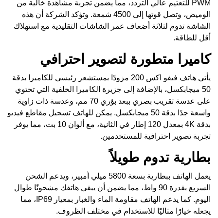
PWM للتعتيم عالي التردد، مما يضمن تجربة مشاهدة خالية من
الوميض، وتصل قوتها إلى 4500 شمعة. وتؤكد الشركة أن هذه
الشاشة تدوم لثلاثة أضعاف عمر الشاشات التقليدية مع استهلاك
أقل للطاقة.
كاميرا متطورة لتصوير احترافي
يأتي هاتف فيفو اكس 200 مزودًا بمستشعر رئيسي للكاميرا بدقة
50 ميجابكسل، بالإضافة إلى جزيرة الكاميرا الخلفية التي تحتوي
على عدسة تقريب بصري ببعد بؤري 70 مم، وعدسة ذات زاوية
واسعة جدًا بدقة 50 ميجابكسل. يمكن للهاتف تسجيل مقاطع فيديو
بدقة 4K بمعدل 120 إطار في الثانية، مع ألوان 10 بت، مما يوفر
تجربة تصوير احترافية للمستخدمين.
بطارية تدوم طويلاً
يعمل الهاتف ببطارية بسعة 5800 ميلي أمبير، ويدعم الشحن
السريع بقدرة 90 واط، مما يضمن أن يبقى هاتفك مشحونًا طوال
اليوم. كما يدعم الهاتف مقاومة الماء والغبار بمعيار IP69، مما
يجعله خيارًا مثاليًا للاستخدام في مختلف الظروف.