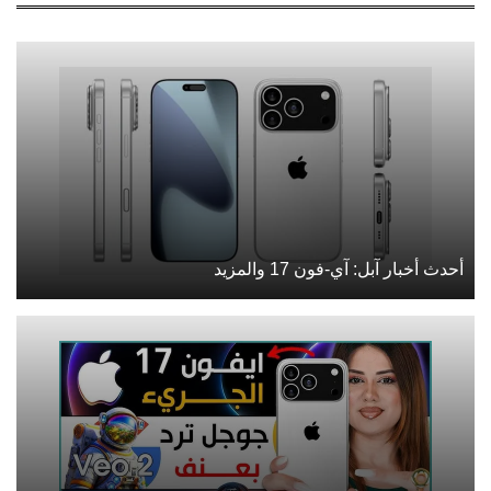
أحدث أخبار آبل: آي-فون 17 والمزيد