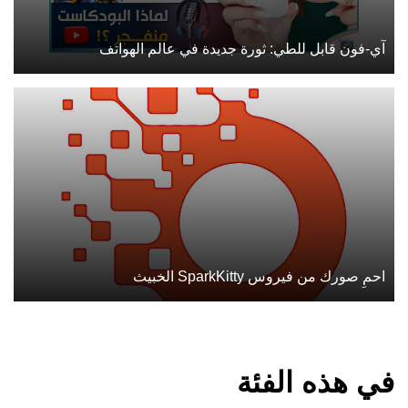
آي-فون قابل للطي: ثورة جديدة في عالم الهواتف
احمِ صورك من فيروس SparkKitty الخبيث
في هذه الفئة