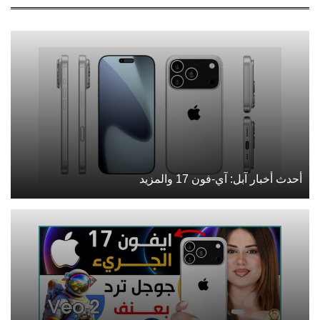
أحدث أخبار آبل: آي-فون 17 والمزيد