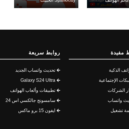
الم الهواتف
SparkKitty الخبيث
 مفيدة
روابط سريعة
اتف الذكية
تحديث واتساب الجديد
كات الإجتماعية
Galaxy S24 Ultra
ار الشركات
تطبيقات وألعاب الهواتف
يث واتساب
سامسونج جالكسي اس 24
مة تشغيل
ايفون 15 برو ماكس