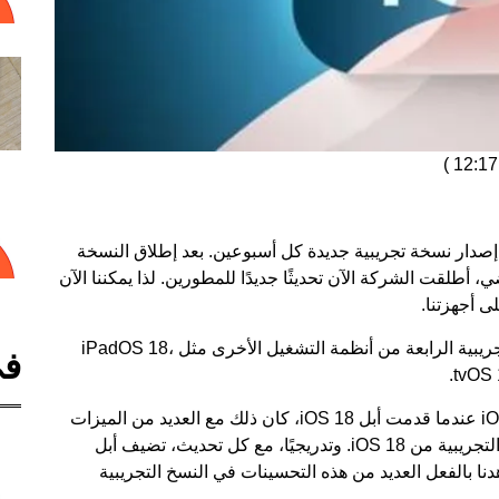
)
iOS وكما هو معتاد، يتم إصدار نسخة تجريبية جديدة كل أسبوعين. بعد إطلاق النسخة
 من تحديث iOS 18 في 9 يوليو الماضي، أطلقت الشركة الآن تحديثًا جديدًا للمطورين. لذا يمكننا الآن
ى أجهزتنا.
التحديث من أبل كان شاملاً، لذا تتوفر أيضًا النسخ التجريبية الرابعة من أنظمة التشغيل الأخرى مثل iPadOS 18،
في
مستجدات النسخة التجريبية الرابعة من تحديث iOS 18 عندما قدمت أبل iOS 18، كان ذلك مع العديد من الميزات
الجديدة، ومع ذلك، ليست جميعها متاحة في النسخة التجريبية من iOS 18. وتدريجيًا، مع كل تحديث، تضيف أبل
نا بالفعل العديد من هذه التحسينات في النسخ التجريبية