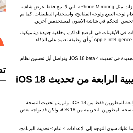
في النسخة التجريبية الثانية من iOS 18، تم تقديم ميزات مثل iPhone Mirroring، التي لا تتيح فقط عرض شاشة
ام لوحة التتبع ولوحة المفاتيح، واستخدام التطبيقات. كما تم
 الثالثة من iOS 18، رأينا تحسينات في الأيقونات في الوضع الداكن، وخلفية جديدة ديناميكية،
وتحسينات أخرى مثيرة. ومع ذلك، لم نر بعد أي أثر لـ Apple Intelligence أو أي وظيفة تعتمد على الذكاء
لقد جربنا هذا التحديث واكتشفنا العديد من الميزات الجديدة في تحديث iOS 18 beta 4، وتواصل أبل تحسين نظام
تص
كيفية تثبيت النسخة التجريبية الرابعة من تحديث iOS 18
يجب ملاحظة أن أبل قد أطلقت النسخة التجريبية الرابعة للمطورين فقط من iOS 18، ولم يتم تحديث النسخة
التجريبية العامة حتى الآن. يمكن لأي مستخدم تثبيت نسخة المطورين التجريبية من iOS 18، ولكن قد تواجه بعض
ان لديك بالفعل النسخة التجريبية من iOS 18، فما عليك سوى التوجه إلى الإعدادات > عام > تحديث البرنامج.