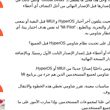
إصدارات أولية من واجهة شاومي MIUI يتم إصدارها قبل الإصدار النهائي من أجل اكتشاف أي أخطاء
Mi Pilot هو برنامج يختار مجموعة من المستخدمين بحيث يتلقون آخر أخبار HyperOS و MIUI قبل البقية أو بمعنى
آخر تجربة التحديث قبل الجميع وهو في مرحلة الاختبار والتجربة. وبالطبع ، “Mi Pilot” له نفس هدف اختبار بيتا، أي
خطار شاومي به.
Mi P إلى إصلاح أي أخطاء أو أخطاء قبل إصدار الإصدار الثابت الأول رسميًا. وبالإضافة
إصدارًا جديدًا من MIUI أو HyperOS.
Mi Pilot: بمجرد اختبار إصدار معين داخليًا، تنشره شاومي لجميع المستخدمين الذين هم جزء من برنامج Mi
حديث لبرنامج Mi Pilot دائما. في مناسبات معينة، تقرر شاومي تخطي هذه الخطوة والانتقال
روف.
ئي علنا لمجموعات المستخدمين. وإذا سارت الأمور على ما