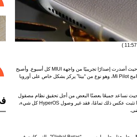
)
في الماضي، كان لدى شركة شاومي برنامج مطور، حيث أصدرت إصدارًا تجريبيًا من واجهة MIUI كل أسبوع. وأصبح
 Mi Pilot
، وهو نوع من “بيتا” يركز بشكل خاص على أوروبا
نشاء مجتمع حيث نساعد جميعًا بعضنًا البعض من أجل تحقيق نظام مصقول
في
وخالي من العيوب. في حين أن أحدث إصدارات MIUI تثبت عكس ذلك تمامًا، فقد غير وصول HyperOS كل شيء،
في عام 2019، قررت شاومي إطلاق برنامج Mi Pilot، وحل هذا محل ما يسمى بـ “Global Betas” والتي كانت في