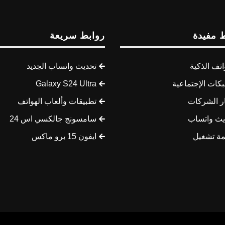
 مفيدة
روابط سريعة
اتف الذكية
تحديث واتساب الجديد
كات الإجتماعية
Galaxy S24 Ultra
ار الشركات
تطبيقات وألعاب الهواتف
يث واتساب
سامسونج جالكسي اس 24
مة تشغيل
ايفون 15 برو ماكس