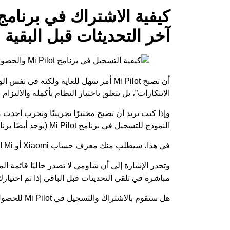
آخر التحديثات قبل البقية
أن تصبح Mi Pilot أمر سهل للغاية ولكنه ف
الابتكارات”، بل يتعلق باختبار النظام بأكمله والالتزام 
وإذا كنت تريد أن تصبح مختبرًا تجريبيًا وتجرب أحدث ميزات HyperOS و MIUI، فكل ما عل
النموذج للتسجيل
في برنامج Mi Pilot (يوجد أيضًا
برنامج CO Pilot
في هذا، سيطلب منك معرف حساب Xiaomi أو Mi الخاص بك، وإصدار MIUI أو HyperOS، والطراز الدقيق للهاتف.
مباشرة في تلقي التحديثات قبل الباقي إذا تم اختيارك 
هل ستقوم بالاشتراك والتسجيل في Mi Pilot للحصول على التحديثات قبل الجميع؟