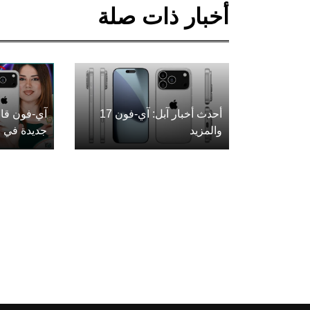
أخبار ذات صلة
أحدث أخبار آبل: آي-فون 17
آي-فون قاب
والمزيد
جديدة في ع