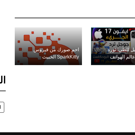
ل للطي: ثورة
احمِ صورك من فيروس
الم الهواتف
SparkKitty الخبيث
ال
ا