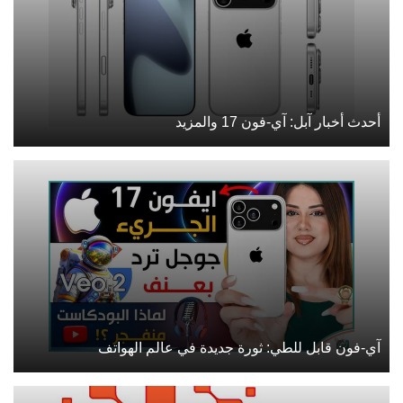
أحدث أخبار آبل: آي-فون 17 والمزيد
آي-فون قابل للطي: ثورة جديدة في عالم الهواتف