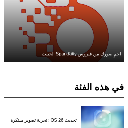
احمِ صورك من فيروس SparkKitty الخبيث
في هذه الفئة
تحديث iOS 26: تجربة تصوير مبتكرة