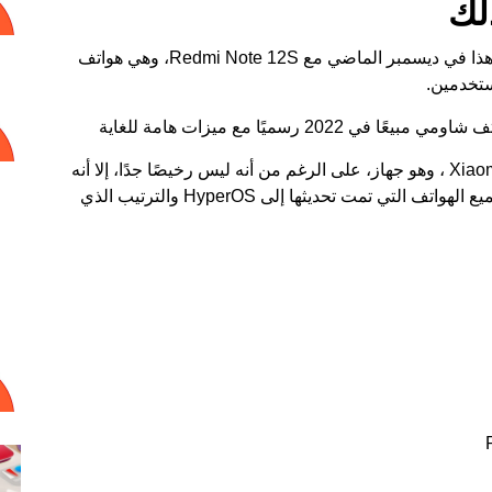
لك
كما قلنا، فإن نشر HyperOS أمر فضولي للغاية. بدأ هذا في ديسمبر الماضي مع Redmi Note 12S، وهي هواتف
ستخدمين.
والجهاز التالي الذي قامت شاومي بتحديثه هو Xiaomi 11T ، وهو جهاز، على الرغم من أنه ليس رخيصًا جدًا، إلا أنه
أقدم من Xiaomi 12T و Xiaomi 13T. في الواقع، جميع الهواتف التي تمت تحديثها إلى HyperOS والترتيب الذي