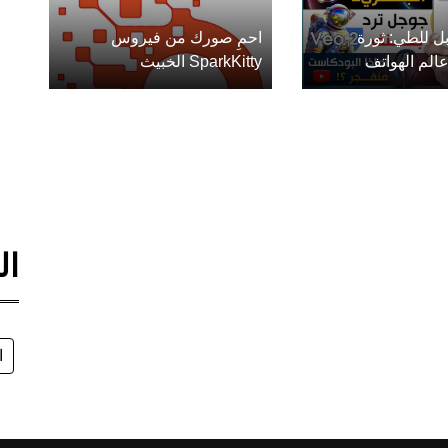
ل للطي: ثورة
احمِ صورك من فيروس
الم الهواتف
SparkKitty الخبيث
ال
ا