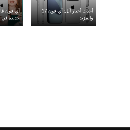
أحدث أخبار آبل: آي-فون 17
آي-فون قاب
والمزيد
جديدة في ع