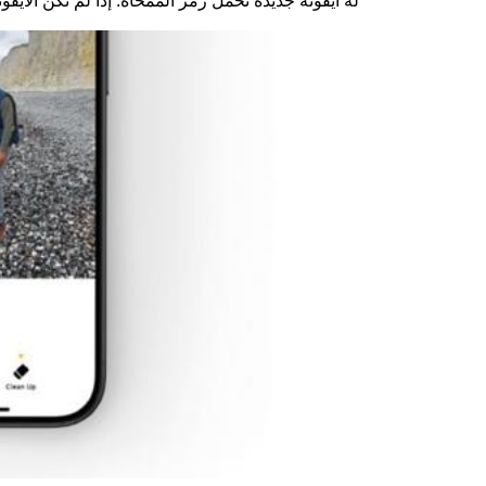
له أيقونة جديدة تحمل رمز الممحاة. إذا لم تكن الأيق