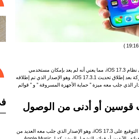
)
عن التوقيع على نظام iOS 17.3، مما يعني أنه لم يعد بإمكان مستخدمي
iPhone العودة إليه إذا رغبوا في ذلك. وتأتي هذه الحركة بعد إطلاق تحديث iOS 17.3.1، وهو الإصدار الذي تم إطلاقه
لأخطاء في iOS 17.3، وهو الإصدار الذي جلب معه ميزة ” حماية الأجهزة المسروقة ” و ” قوائم
في
i أصبح قاب قوسين أو أدنى من الوصول
سنشرح في هذا المقال عواقب توقف شركة أبل عن التوقيع على iOS 17.3، وهو الإصدار الذي جلب معه العديد من
الميزات الجديدة مثل النظام الجديد لمكافحة سرقة هواتف الآيفون أو قوائم التشغيل المشتركة لـ Apple Music.