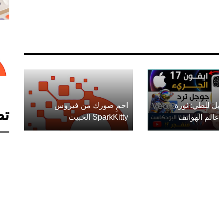
ل للطي: ثورة
احمِ صورك من فيروس
تص
الم الهواتف
SparkKitty الخبيث