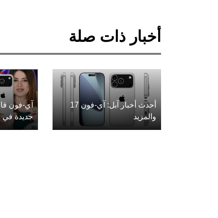
أخبار ذات صلة
أحدث أخبار آبل: آي-فون 17
آي-فون قاب
والمزيد
جديدة في ع