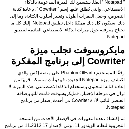
” Notepad ” أيضًا. ستسمح لك الميزة المدعومة بالذكاء
الاصطناعي، والتي يُطلق عليها إسم ” Cowriter “، بإعادة كتابة
النصوص، وجعل الفقرات أطول، وتغيير أسلوب الكتابة، وما إلى
ذلك. سيكون كل ذلك ممكنًا داخل تطبيق Notepad. إليك كل ما
تحتاج معرفته حول ميزات الذكاء الاصطناعي القادمة لتطبيق
Notepad.
مايكروسوفت تجلب ميزة
Cowriter إلى برنامج المفكرة
وفقًا للمستخدم PhantomOfEarth على منصة إكس والذي
اكتشف ميزة Notepad الجديدة، فيبدو أنك ستتمكن قريبًا من
إعادة كتابة المحتوى بإستخدام الذكاء الاصطناعي. هذه الميزة، لا
تزال في مرحلة الإختبار، فمايكروسوفت قامت للتو بإضافة
العنصر النائب لأداة Cowriter في أحدث إصدار من برنامج
Notepad.
تم إكتشاف هذه التغييرات في الإصدار الأحدث من النسخة
التجريبية لنظام الويندوز 11، وفي الإصدار 11.2312.17 من برنامج