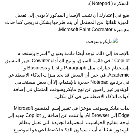
المفكرة ( Notepad ).
ضع في إعتبارك أن تثبيت الإصدار المذكور لا يؤدي إلى تفعيل
الميزة تلقائيًا. من المحتمل أن يتم طرحها بشكل تدريجي كما حدث
مع ميزة Microsoft Paint Cocreator.
بالإضافة إلى ذلك، توجد أيضًا قائمة بعنوان ” إشرح بإستخدام
Copilot ” في قائمة السياق، وتتيح لك أداة Cowriter تغيير التنسيق
بإستخدام خيارات مثل Paragraph و List و Business و
Academic. في حين أن البعض قد يجد ميزات الذكاء الاصطناعي
في برنامج Notepad جديرة بالإهتمام، إلا أن بعض مستخدمي
الويندوز غير راضين عن نهج مايكروسوفت المتمثل في إضافة
أدوات الذكاء الاصطناعي في كل مكان.
بدأت مايكروسوفت مؤخرًا في تغيير إسم المتصفح Microsoft
Edge إلى AI Browser، وأعلنت عن إضافة زر Copilot جديد إلى
لوحة مفاتيح الحواسيب المحمولة الجديدة التي تعمل بنظام
الويندوز. شئنا أم أبينا، سيكون الذكاء الاصطناعي هو الموضوع