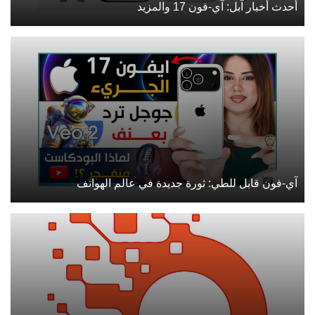
أحدث أخبار آبل: آي-فون 17 والمزيد
آي-فون قابل للطي: ثورة جديدة في عالم الهواتف