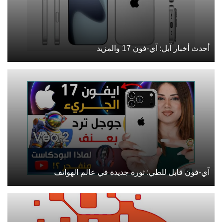
أحدث أخبار آبل: آي-فون 17 والمزيد
آي-فون قابل للطي: ثورة جديدة في عالم الهواتف