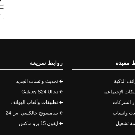
م
 مفيدة
روابط سريعة
اتف الذكية
تحديث واتساب الجديد
كات الإجتماعية
Galaxy S24 Ultra
ار الشركات
تطبيقات وألعاب الهواتف
يث واتساب
سامسونج جالكسي اس 24
مة تشغيل
ايفون 15 برو ماكس