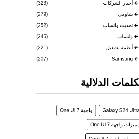
أخبار الشركات
(323)
شاومي
(279)
تحديث واتساب
(252)
واتساب
(245)
أنظمة تشغيل
(221)
(207)
Samsung
كلمات الدلالية
Galaxy S24 Ultr
واجهة One UI 7
ميزات واجهة One UI 7
سريبات واجهة One UI 7