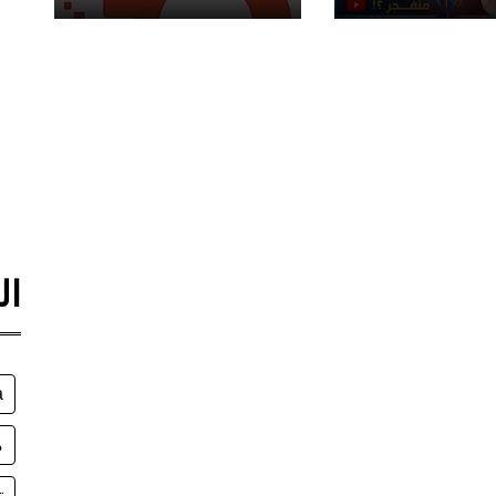
ال
a
م
ت