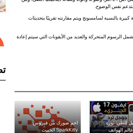
ستدعم نفس الوضوح.
 أن التحديث القادم One UI 7 ذو أهمية كبيرة بالنسبة لسامسونج ويتم مقارنته تقريبًا بتحديثات
تشمل الرسوم المتحركة والعديد من الأيقونات التي سيتم إعادة
تص
ل للطي: ثورة
احمِ صورك من فيروس
الم الهواتف
SparkKitty الخبيث