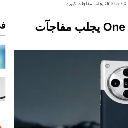
رة
في
تحديث واجهة One Ui 7.0 يجلب مفاجآت