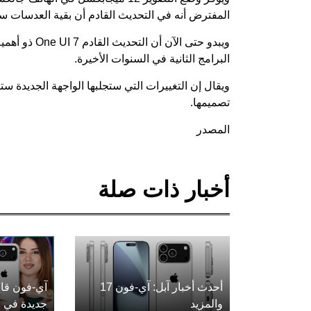
المفترض أنه في التحديث القادم أن بقية العدسات 
ويبدو حتى الآن
البرامج الثانية في السنوات الأخيرة.
ويقال إن التغييرات التي ستجلبها الواجهة الجديدة س
تصميمها.
المصدر
أخبار ذات صلة
أحدث أخبار آبل: آي-فون 17
آي-فون قاب
والمزيد
جديدة في ع