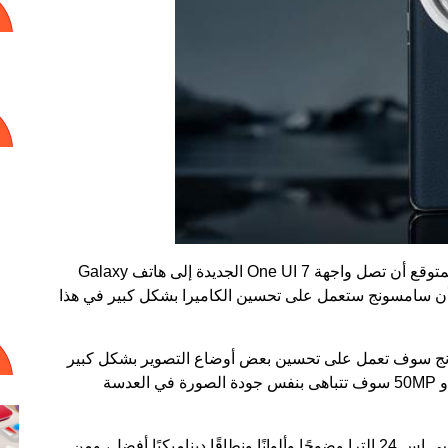
المتوقع أن تصل
واجهة One UI 7
الجديدة إلى هاتف Galaxy
لسار هو أن سامسونج ستعمل على تحسين الكاميرا بشكل كبير في هذا
سونج سوف تعمل على تحسين بعض أوضاع التصوير بشكل كبير
للهاتف، وبحسب المصدر فإن وضع التصوير 1x و 5x و 50MP سوف تتباهى بنفس جودة الصورة في العدسة
س 24 الترا
وضوحًا وألوانًا ونطاقًا ديناميكيًا أفضل، ومن