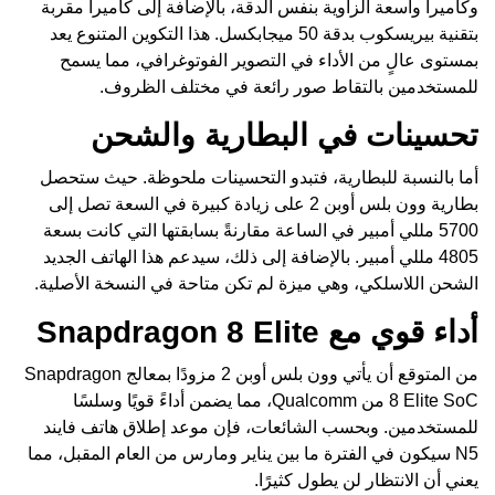
وكاميرا واسعة الزاوية بنفس الدقة، بالإضافة إلى كاميرا مقربة
بتقنية بيريسكوب بدقة 50 ميجابكسل. هذا التكوين المتنوع يعد
بمستوى عالٍ من الأداء في التصوير الفوتوغرافي، مما يسمح
للمستخدمين بالتقاط صور رائعة في مختلف الظروف.
تحسينات في البطارية والشحن
أما بالنسبة للبطارية، فتبدو التحسينات ملحوظة. حيث ستحصل
بطارية وون بلس أوبن 2 على زيادة كبيرة في السعة تصل إلى
5700 مللي أمبير في الساعة مقارنةً بسابقتها التي كانت بسعة
4805 مللي أمبير. بالإضافة إلى ذلك، سيدعم هذا الهاتف الجديد
الشحن اللاسلكي، وهي ميزة لم تكن متاحة في النسخة الأصلية.
أداء قوي مع Snapdragon 8 Elite
من المتوقع أن يأتي وون بلس أوبن 2 مزودًا بمعالج Snapdragon
8 Elite SoC من Qualcomm، مما يضمن أداءً قويًا وسلسًا
للمستخدمين. وبحسب الشائعات، فإن موعد إطلاق هاتف فايند
N5 سيكون في الفترة ما بين يناير ومارس من العام المقبل، مما
يعني أن الانتظار لن يطول كثيرًا.