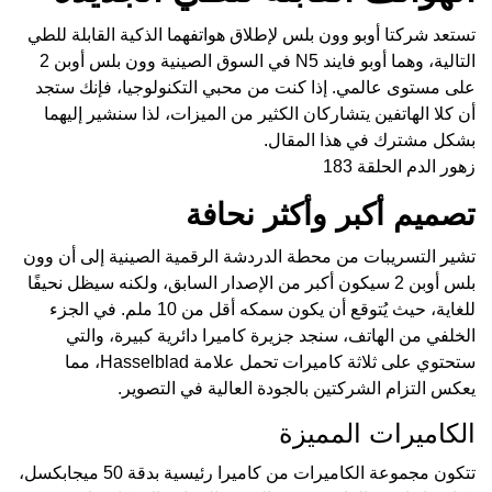
تستعد شركتا أوبو وون بلس لإطلاق هواتفهما الذكية القابلة للطي
التالية، وهما أوبو فايند N5 في السوق الصينية وون بلس أوبن 2
على مستوى عالمي. إذا كنت من محبي التكنولوجيا، فإنك ستجد
أن كلا الهاتفين يتشاركان الكثير من الميزات، لذا سنشير إليهما
بشكل مشترك في هذا المقال.
زهور الدم الحلقة 183
تصميم أكبر وأكثر نحافة
تشير التسريبات من محطة الدردشة الرقمية الصينية إلى أن وون
بلس أوبن 2 سيكون أكبر من الإصدار السابق، ولكنه سيظل نحيفًا
للغاية، حيث يُتوقع أن يكون سمكه أقل من 10 ملم. في الجزء
الخلفي من الهاتف، سنجد جزيرة كاميرا دائرية كبيرة، والتي
ستحتوي على ثلاثة كاميرات تحمل علامة Hasselblad، مما
يعكس التزام الشركتين بالجودة العالية في التصوير.
الكاميرات المميزة
تتكون مجموعة الكاميرات من كاميرا رئيسية بدقة 50 ميجابكسل،