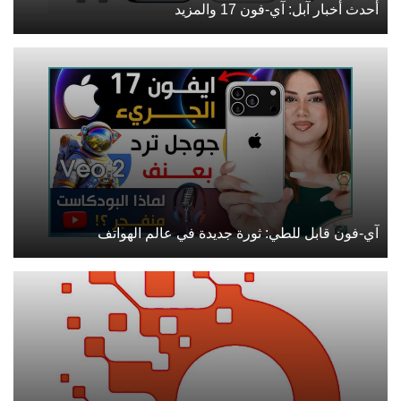
أحدث أخبار آبل: آي-فون 17 والمزيد
آي-فون قابل للطي: ثورة جديدة في عالم الهواتف