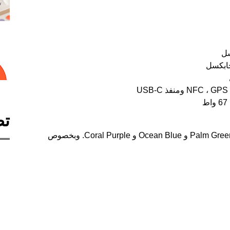
تص
تم الإعلان عن OPPO Reno 11F في تايلاند بألوان Palm Green و Ocean Blue و Coral Purple. وبخصوص