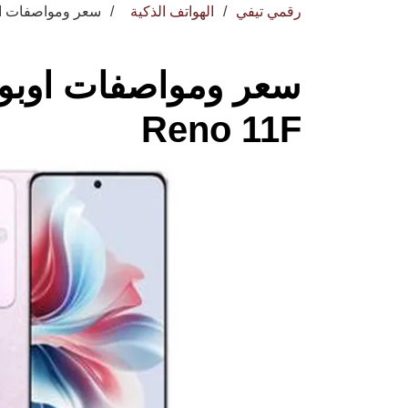
رقمي تيفي
الهواتف الذكية
سعر ومواصفات اوبو رينو 11 اف –
Reno 11F