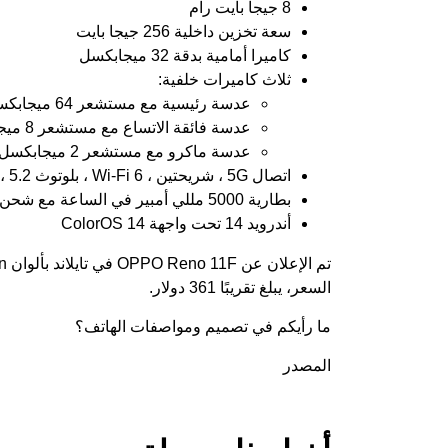
8 جيجا بايت رام
سعة تخزين داخلية 256 جيجا بايت
كاميرا أمامية بدقة 32 ميجابكسل
ثلاث كاميرات خلفية:
عدسة رئيسية مع مستشعر 64 ميجابكسل
عدسة فائقة الاتساع مع مستشعر 8 ميجابكسل
عدسة ماكرو مع مستشعر 2 ميجابكسل
اتصال 5G ، شريحتين ، Wi-Fi 6 ، بلوتوث 5.2 ، NFC ، GPS ومنفذ USB-C
بطارية 5000 مللي أمبير في الساعة مع شحن 67 واط
أندرويد 14 تحت واجهة ColorOS 14
السعر، يبلغ تقريبًا 361 دولار.
ما رأيكم في تصميم ومواصفات الهاتف؟
المصدر