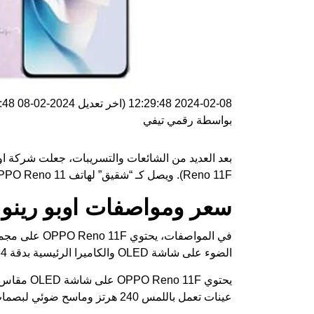
2024-02-08 12:29:48
(اخر تعديل
2024-02-08 12:29:48
بواسطة
رقمي تيفي
Reno 11F). ويصل كـ “شقيق” لهاتف
PPO Reno 11
سعر ومواصفات اوبو رينو 11 اف
الضوء على شاشة OLED والكاميرا الرئيسية بدقة 64 ميجابكسل ومقاومة الماء والغبار بمعاير IP65.
عينات تعمل باللمس 240 هرتز وماسح ضوئي لبصمات الأصابع تحت الشاشة وثقب لكمة للكاميرا وحماية Panda.