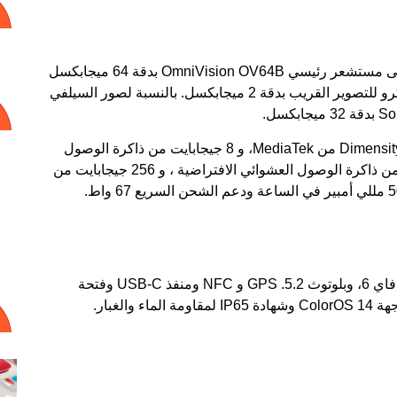
وأما بخصوص التصوير، يحتوي OPPO Reno 11F على مستشعر رئيسي OmniVision OV64B بدقة 64 ميجابكسل
وكاميرا بزاوية واسعة بدقة 8 ميجابكسل وكاميرا ماكرو للتصوير القريب بدقة 2 ميجابكسل. بالنسبة لصور السيلفي
وبالنسبة للأداء ، يعمل الهاتف بواسطة معالج Dimensity 7050 من MediaTek، و 8 جيجابايت من ذاكرة الوصول
العشوائي الرام من نوع LPDDR4X ، و 8 جيجابايت من ذاكرة الوصول العشوائي الافتراضية ، و 256 جيجابايت من
تشمل الميزات الأخرى اتصال 5G، وشريحتين، وواي فاي 6، وبلوتوث 5.2. GPS و NFC ومنفذ USB-C وفتحة