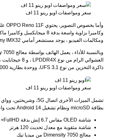
سعر ومواصفات اوبو رينو 11 اف
ومكالمات الفيديو ، يوجد مستشعر أمامي Sony IMX32 بدقة 32 ميجابكسل.
ذاكرة التخزين من نوع UFS 3.1، ووحدة بطارية 5000 مللي أمبير في الساعة ودعم الشحن السريع 67 واط.
سعر ومواصفات اوبو رينو 11 اف
بطاقة microSD ونظام تشغيل Android 14 تحت واجهة ColorOS 14 وشهادة IP65 لمقاومة الماء والغبار.
شاشة OLED مقاس 6.7 إنش بدقة FullHD+
شاشة مثقوبة مع معدل تحديث 120 هرتز
معالج Dimensity 7050 من ميديا تيك