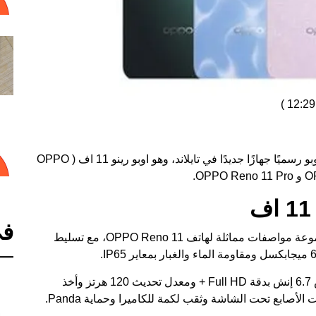
)
بعد العديد من الشائعات والتسريبات، جعلت شركة اوبو رسميًا جهازًا جديدًا في تايلاند، وهو اوبو رينو 11 اف ( OPPO
O
و
OPPO Reno 11 Pro
.
في
في المواصفات، يحتوي OPPO Reno 11F على مجموعة مواصفات مماثلة لهاتف OPPO Reno 11، مع تسليط
يحتوي OPPO Reno 11F على شاشة OLED مقاس 6.7 إنش بدقة Full HD + ومعدل تحديث 120 هرتز وأخذ