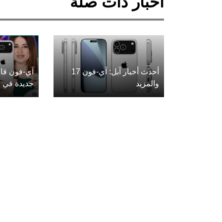
أخبار ذات صلة
أحدث أخبار آبل: آي-فون 17
آي-فون قاب
والمزيد
جديدة في ع