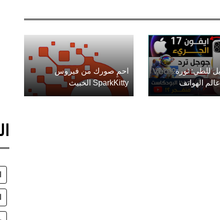
ل للطي: ثورة
احمِ صورك من فيروس
الم الهواتف
SparkKitty الخبيث
ال
ا
ا
س