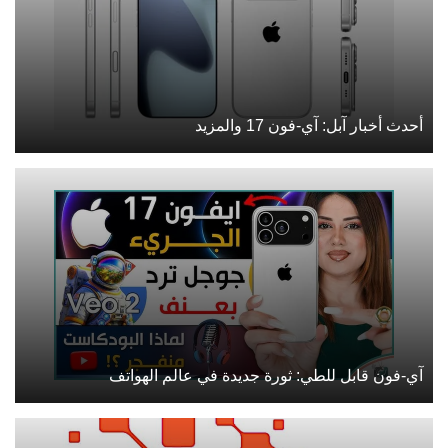
أحدث أخبار آبل: آي-فون 17 والمزيد
آي-فون قابل للطي: ثورة جديدة في عالم الهواتف