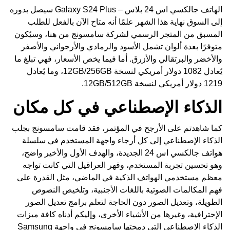
الهاتف جالكسي اس 24 بلاس – Galaxy S24 Plus سيصل بدوره
إلى السوق نهاية هذا الشهر علمًا أنه متاح الآن بالفعل للطلب
المسبق من
المتجر الرسمي لشركة سامسونج من هنا
، وسيُكون
متوفرًا بعدة ألوان تشمل الأسود والرمادي والأرجواني والأصفر
والأخضر والبرتقالي والأزرق. أما فيما يخص الأسعار، فهي تبلغ ما
يُعادل 1082 دولار أمريكي لنسخة 12GB/256GB، وما يُعادل
1219 دولار أمريكي لنسخة 12GB/512GB.
الذكاء الإصطناعي في كل مكان
كما شاهدتم على الأرجح في المؤتمر، فقد قامت سامسونج بجلب
الذكاء الإصطناعي إلى كل أرجاء واجهة المستخدم في سلسلة
هواتف جالكسي اس 24 الجديدة، والهدف الأول والأخير واضح،
وهو تحسين تجربة المستخدم، وقهر العراقيل التي كانت تواجه
معظم مستخدمي الهواتف الذكية في الماضي، مثل القدرة على
فهم المكالمات الصوتية باللغات الأجنبية، وتلخيص النصوص
الطويلة، وتعديل الصور دون الحاجة لتعلم برامج تعديل الصور
الإحترافية، وغيرها من الأشياء الأخرى، وإليكم أدناه كافة ميزات
الذكاء الإصطناعي التي دمجتها سامسونج في واجهة Samsung