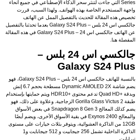
Series التي جاءت لتنثر سحر الذكاء الإصطناعي في جميع أنحاء
واجهة المستخدم الخاصة بهذه الهواتف. ولهذا السبب، قررت
تخصيص هذه المقالة للحديث بالتفصيل الممل عن الهاتف
جالكسي اس 24 بلس – Galaxy S24 Plus بعدما تحدثنا بالتفصيل
عن الهاتف جالكسي اس 24 – Galaxy S24 Plus في هذه المقالة
المفصلة هنا.
جالكسي اس 24 بلس –
Galaxy S24 Plus
بالنسبة للهاتف جالكسي اس 24 بلس – Galaxy S24 Plus، فهو
يضم شاشة Dynamic AMOLED 2X مسطحة بحجم 6.7 إنش
وبدقة +Quad HD تدعم محتوى +HDR10 ويتم حمايتها بإستخدام
طبقة Gorilla Glass Victus 2 الزجاجية. وعلاوة على ذلك، فهو
يضم كذلك المعالج Snapdragon 8 Gen 3 في بعض الأسواق
والمعالج Exynos 2400 في بقية الأسواق الأخرى، ويضم أيضًا
12GB من الذاكرة العشوائية، ويتوفر بثلاث خيارات على مستوى
الذاكرة الداخلية تشمل 256 جيجابيت و 512 جيجابايت و1
تيرابايت.