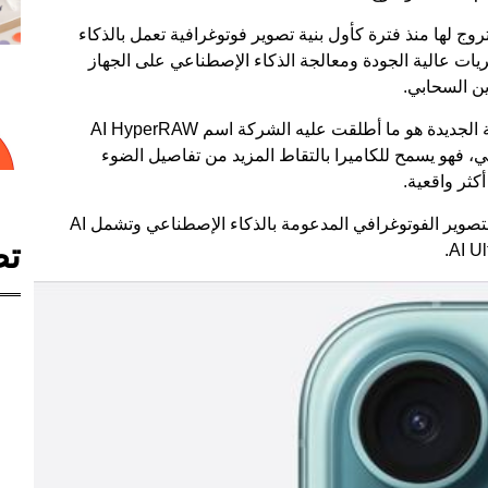
 +HYPERIMAGE الذي تروج لها منذ فترة كأول بنية تصوير فوتوغرافية تعمل بالذكاء
يات عالية الجودة ومعالجة الذكاء الإصطناعي على الجهاز
ين السحابي.
ومن مميزات الذكاء الإصطناعي الموجودة في التقنية الجديدة هو ما أطلقت عليه الشركة اسم AI HyperRAW
 فهو يسمح للكاميرا بالتقاط المزيد من تفاصيل الضوء
كثر واقعية.
وتتميز سلسلة ريلمي 13 برو بمجموعة من وظائف التصوير الفوتوغرافي المدعومة بالذكاء الإصطناعي وتشمل AI
تص