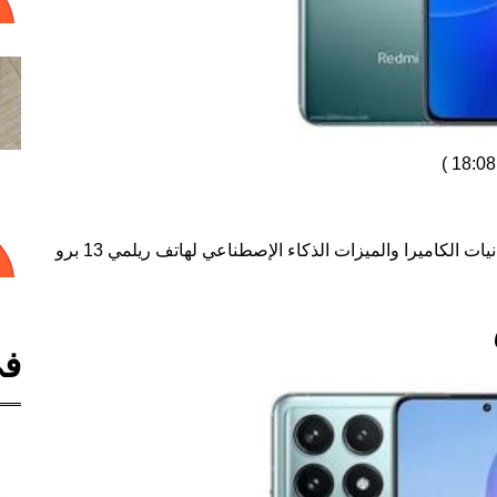
)
كشفت ريلمي مؤخرًا خلال حدث في تايلاند، عن إمكانيات الكاميرا والميزات الذكاء الإصطناعي لهاتف ريلمي 13 برو
في