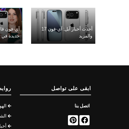
أحدث أخبار آبل: آي-فون 17
آي-فون قاب
والمزيد
جديدة في ع
ابقى على تواصل
روابط
اتصل بنا
الهو
الشب
أخب