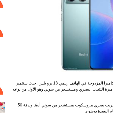
وكان أبرز ما جاء في الجدث هو الكشف عن نظام الكاميرا المزدوجة في الهاتف ريلمي 13 برو بلس، حيث ستتميز
ستشعر بدقة 50 ميجابكسل مع ميزة التثبيت البصري ومستشعر من سوني وهو الأول من نوعه
أن الهاتف سيحصل على عدسة تقريب بصري بيروسكوب بمستشعر من سوني أيضًا وبدقة 50