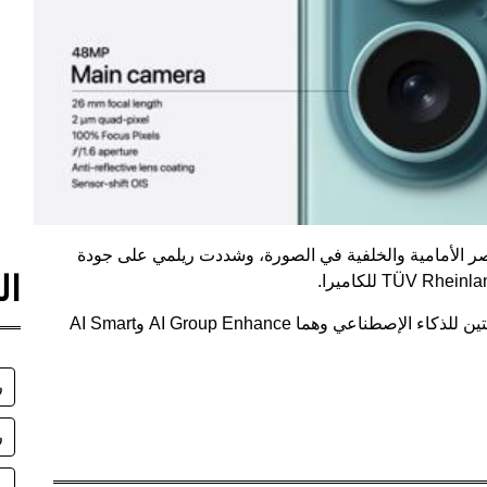
A يُفرق بدقة بين العناصر الأمامية والخلفية في الصورة، وشددت ريلمي على جودة
ال
وذكرت الشركة خلال الحدث عن هناك ميزتين إضافيتين للذكاء الإصطناعي وهما AI Group Enhance وAI Smart
ر
ري
م