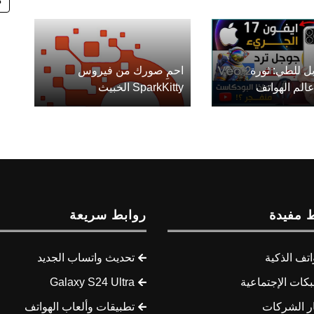
ل للطي: ثورة
احمِ صورك من فيروس
الم الهواتف
SparkKitty الخبيث
 مفيدة
روابط سريعة
اتف الذكية
تحديث واتساب الجديد
كات الإجتماعية
Galaxy S24 Ultra
ار الشركات
تطبيقات وألعاب الهواتف