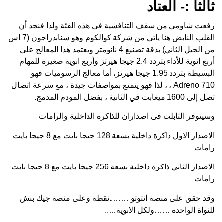
ثالثا :- العتاد
رفعت شاومي من سقف التنافسية فى هذه الفئة ولذا فنجد أن
القلب النابض هنا ياتي من شركة كوالكوم وهو سنابدراجون (7 اس
من الجيل الثاني) بدقة تصنيع 4 نانومتر ويعتمد هذا المعالج على
أربع انوية للأداء بتردد 2.4 جيجا هيرتز وأربع انوية صغيرة للمهام
البسيطة بتردد 1.95 جيجا هيرتز، أما معالج الرسوميات فهو
Adreno 710 ، ، لذا فهو يتمتع بمواصفات جيدة ، مع سرعة اتصال
تصل إلى 1600 ميغابت في الثانية ، بفضل المودم المدمج.
وسيتوفر التابلت فى اصداران للذاكرة الداخلية والرامات
الاصدار الاول ذاكرة داخلية بسعة 128 جيجا بايت مع 8 جيجا بايت
رامات
الاصدار الثاني ذاكرة داخلية بسعة 256 جيجا بايت مع 8 جيجا بايت
رامات
وقد حقق على منصة انتوتو ……..نقطة وعلى منصة جيك بنش
للنواة الواحدة ……ولكل الانوية…..