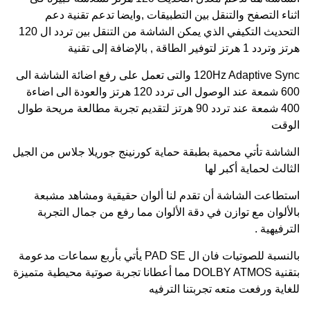
اثناء التصفح والتنقل بين التطبيقات ,وايضا تدعم تقنية دعم
التحديث التكيفي الذي يمكن الشاشة من التنقل بين تردد ال 120
هرتز وتردد 1 هرتز لتوفير الطاقة , بالإضافة إلى تقنية
120Hz Adaptive Sync والتى تعمل على رفع اضائة الشاشة الى
600 شمعة عند الوصول الى تردد 120 هرتز والعودة الى اضاءة
400 شمعة عند تردد 90 هرتز لتقديم تجربة مطالعة مريحة طوال
الوقت
الشاشة تأتي محمية بطبقة حماية كورنينج جوريلا جلاس من الجيل
الثالث لحماية أكبر لها
استطاعت الشاشة أن تقدم لنا ألوان حقيقية ومشاهد مشبعة
بالألوان مع توازن في دقة الألوان مما رفع من جمال التجربة
الترفيهية .
بالنسبة للصوتيات فان ال PAD SE يأتي بأربع سماعات مدعومة
بتقنية DOLBY ATMOS مما أعطانا تجربة صوتية محيطية متميزة
للغاية ورفعت متعه تجربتنا الترفيه