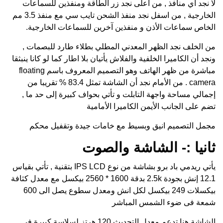
لا نجد أي منافذ , من أعلى نجد زر الطاقة ومنفذين للسماعات
الخارجية , من اسفل نجد منفذ الشحن تايب سي مع منفذ 3.5 مم
الخاص سماعات الأذن و منفذين آخرين للسماعات الخارجية.
من الخلف نجد الظهر المعدني المطلي بطلاء طارد للبصمات ,
ونجد أن الكاميرا الخلفية والفلاش يأتيان بلا اطار كما لو كانا ينبثقا
مباشرة من ظهر الهاتف وهو التصميم المعروف باسم floating
camera . من الأمام نجد أن الشاشة تمثل 83.4 % تقريبا من
إجمالي مساحة واجهة التابلت و تأتي بحواف كبيرة إلى حد ما ,
تضم على الجانب الأيمن الكاميرا الأمامية
مجمل التصميم انيق وبسيط مع خامات جيدة وتقفيل محكم
ثانيا :- الشاشة والصوت
يأتي ريدمي باد برو بشاشة من نوع IPS LCD بتقنية , تأتي بقياس
12.1 إنش بجودة 2.5k بدقة 1600 * 2560 بيكسل مع معدل كثافة
بيكسلات 249 بيكسل لكل انش ومعدل سطوع يصل الى 600
شمعة فى ضوء الشمس المباشر
الشاشة هنا تدعم معدل التحديث 120 هرتز لسلاسة كبيرة فى