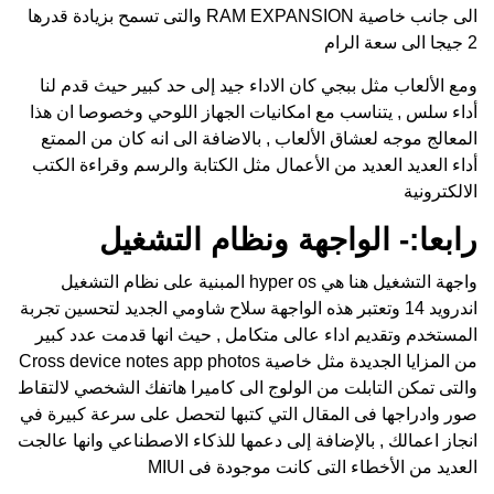
الى جانب خاصية RAM EXPANSION والتى تسمح بزيادة قدرها
2 جيجا الى سعة الرام
ومع الألعاب مثل ببجي كان الاداء جيد إلى حد كبير حيث قدم لنا
أداء سلس , يتناسب مع امكانيات الجهاز اللوحي وخصوصا ان هذا
المعالج موجه لعشاق الألعاب , بالاضافة الى انه كان من الممتع
أداء العديد العديد من الأعمال مثل الكتابة والرسم وقراءة الكتب
الالكترونية
رابعا:- الواجهة ونظام التشغيل
واجهة التشغيل هنا هي hyper os المبنية على نظام التشغيل
اندرويد 14 وتعتبر هذه الواجهة سلاح شاومي الجديد لتحسين تجربة
المستخدم وتقديم اداء عالى متكامل , حيث انها قدمت عدد كبير
من المزايا الجديدة مثل خاصية Cross device notes app photos
والتى تمكن التابلت من الولوج الى كاميرا هاتفك الشخصي لالتقاط
صور وادراجها فى المقال التي كتبها لتحصل على سرعة كبيرة في
انجاز اعمالك , بالإضافة إلى دعمها للذكاء الاصطناعي وانها عالجت
العديد من الأخطاء التى كانت موجودة فى MIUI