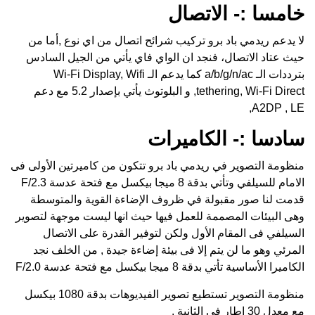
خامسا :- الاتصال
لا يدعم ريدمي باد برو تركيب شرائح اتصال من اي نوع ,أما من
حيث عتاد الاتصال، فنجد ان الواي فاي يأتي من الجيل السادس
بترددات الـ a/b/g/n/ac كما يدعم الـ Wi-Fi Display, Wifi
tethering, Wi-Fi Direct, و البلوتوث يأتي بإصدار 5.2 مع دعم
A2DP , LE,
سادسا :- الكاميرات
منظومة التصوير في ريدمي باد برو تتكون من كاميرتين الأولى فى
الامام للسيلفي وتأتي بدقة 8 ميجا بيكسل مع فتحة عدسة F/2.3
قدمت لنا صور مقبولة في ظروف الإضاءة القوية والمتوسطة
وهى البيئات المصممة للعمل فيها حيث انها ليست موجهة لتصوير
السيلفي فى المقام الأول ولكن لتوفير القدرة على الاتصال
المرئي وهو ما لن يتم إلا فى بيئة إضاءة جيدة , من الخلف نجد
الكاميرا الأساسية تأتي بدقة 8 ميجا بيكسل مع فتحة عدسة F/2.0
منظومة التصوير تستطيع تصوير الفيديوهات بدقة 1080 بيكسل
مع معدل 30 اطار فى الثانية .