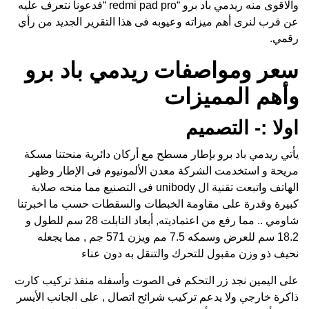
والاقوى منه
ريدمي باد برو
“redmi pad pro “فدعونا نتعرف عليه
عن قرب لنرى أهم ميزاته وعيوبه فى هذا التقرير الجديد من رأي
رقمي.
سعر ومواصفات ريدمي باد برو
وأهم المميزات
اولا :- التصميم
يأتي ريدمي باد برو بإطار مسطح مع أركان دائرية منحتنا مسكة
مريحة و استخدمت الشركة معدن الألمونيوم فى الإطار وظهر
الهاتف واتبعت تقنية ال unibody فى التصنيع مما منحه صلابة
كبيرة وقدرة على مقاومة الخبطات والسقطات حسب ما اخبرتنا
شاومي .. مما رفع من اعتماديته, أبعاد التابلت 28 سم للطول و
18.2 سم للعرض وسمكه 7.5 مم ويزن 571 جم , مما يجعله
نحيف ذو وزن مقبول للتحرك والتنقل به دون عناء
على اليمين نجد زر التحكم فى الصوت وأسفله منفذ تركيب كارت
ذاكرة خارجي ولا يدعم تركيب شرائح اتصال , على الجانب الأيسر