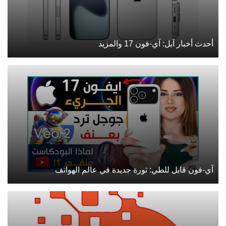
أحدث أخبار آبل: آي-فون 17 والمزيد
آي-فون قابل للطي: ثورة جديدة في عالم الهواتف