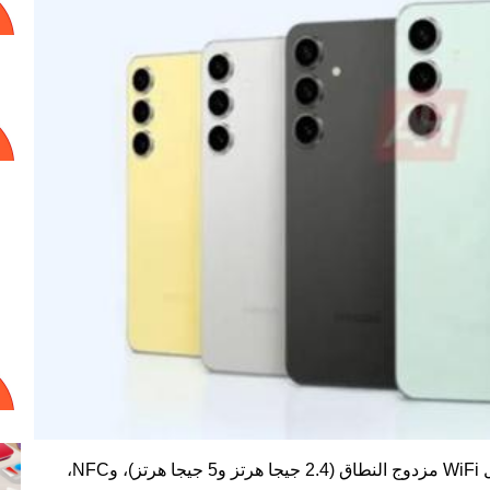
يمكننا أن نرى أن هاتف Galaxy S24 FE يدعم اتصال WiFi مزدوج النطاق (2.4 جيجا هرتز و5 جيجا هرتز)، وNFC،