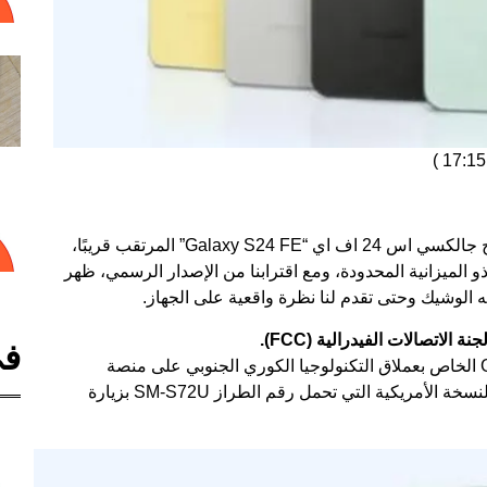
)
لكسي اس 24 اف اي
“Galaxy S24 FE” المرتقب قريبًا،
 ذو الميزانية المحدودة، ومع اقترابنا من الإصدار الرسمي، ظهر
في
تم رصد النسخة الأمريكية من هاتف Galaxy S24 FE الخاص بعملاق التكنولوجيا الكوري الجنوبي على منصة
Bluetooth SIG الشهر الماضي، والآن، قامت نفس النسخة الأمريكية التي تحمل رقم الطراز SM-S72U بزيارة