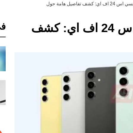
شف تفاصيل هامة حول
في
سامسونج جالكسي اس 24 اف اي: كشف