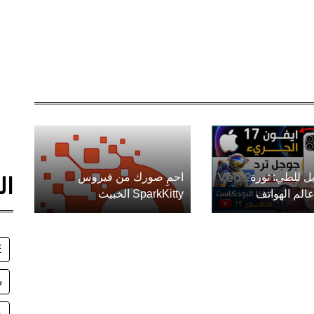
ل للطي: ثورة
احمِ صورك من فيروس
ال
الم الهواتف
SparkKitty الخبيث
E
س
ج