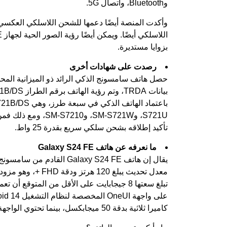
وBluetooth، واتصال 5G.
بزوايا مستديرة.
رصدت على شهادات أخرى
S721U، وSM-S721W، 
تأكيد إطلاقه بشحن سلكي سريع بقدرة 25 واط.
ما نعرفه عن هاتف Galaxy S24 FE
تبلغ سعتها 8 جيجابايت على الأقل من المتوق
كاميرا ثلاثية بدقة 50 ميجابكسل، بينما تحتوي الواجهة الأمامية على كاميرا سيلفي بدقة 10 ميجابكسل مطلق النار.