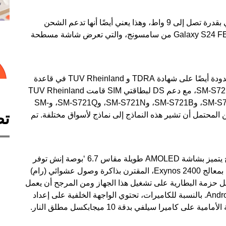
وأكدت المنصة أيضًا دعمها للشحن اللاسلكي العكسي بقدرة تصل إلى 9 واط، وهذا يعني أيضًا أنها تدعم الشحن
اللاسلكي أيضًا. ويمكن أيضًا رؤية الصور الحية لجهاز Galaxy S24 FE من سامسونج، والتي تعرض شاشة مسطحة
حصل هاتف سامسونج الذكي الرائد ذو الميزانية المحدودة أيضًا على شهادة TDRA و TUV Rheinland في قاعدة
بيانات TRDA، وتم رؤية الهاتف برقم الطراز SM-S721B/DS، مع دعم DS لبطاقتي SIM قامت TUV Rheinland
باعتماد الهاتف الذكي في سبعة طرز، وهي SM-S721B/DS، وSM-S721B، وSM-S721N، وSM-S721Q، وSM-
تص
وSM-S7210، ومع ذلك فمن المحتمل أن تشير هذه النماذج إلى نماذج لأسواق مختلفة. تم
يقال إن هاتف Galaxy S24 FE القادم من سامسونج يتميز بشاشة AMOLED طويلة مقاس 6.7 ‘بوصة إنش توفر
معدل تحديث يبلغ 120 هرتز ودقة FHD +، وهو مزود بمعالج Exynos 2400، المقترن بذاكرة وصول عشوائي (رام)
ع أن تعمل حزمة البطارية على تشغيل هذا الجهاز ومن المرجح أن يعمل
على واجهة OneUI المخصصة لنظام التشغيل Android 14. بالنسبة للكاميرات، تحتوي الواجهة الخلفية على إعداد