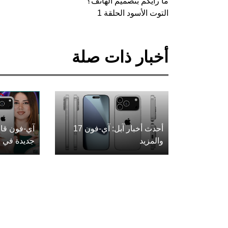
ما رأيكم بتصميم الهاتف؟
التوت الأسود الحلقة 1
أخبار ذات صلة
أحدث أخبار آبل: آي-فون 17
آي-فون قاب
والمزيد
جديدة في ع