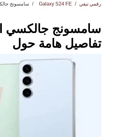
رقمي تيفي
Galaxy S24 FE
سامسونج جالكسي اس 24 اف اي: ك
تفاصيل هامة حول