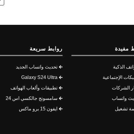
 مفيدة
روابط سريعة
اتف الذكية
تحديث واتساب الجديد
كات الإجتماعية
Galaxy S24 Ultra
ار الشركات
تطبيقات وألعاب الهواتف
يث واتساب
سامسونج جالكسي اس 24
مة تشغيل
ايفون 15 برو ماكس