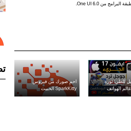
امج من One UI 6.0.
تص
ل للطي: ثورة
احمِ صورك من فيروس
الم الهواتف
SparkKitty الخبيث