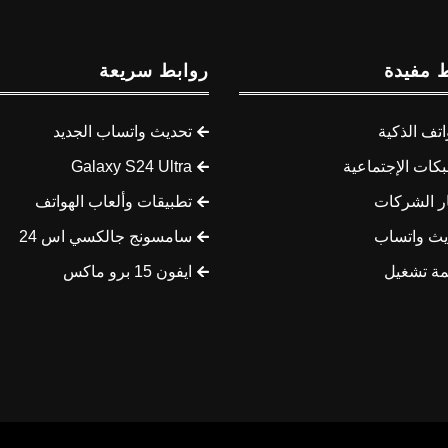
 مفيدة
روابط سريعة
اتف الذكية
تحديث واتساب الجديد
كات الإجتماعية
Galaxy S24 Ultra
ار الشركات
تطبيقات وألعاب الهواتف
يث واتساب
سامسونج جالكسي اس 24
مة تشغيل
ايفون 15 برو ماكس