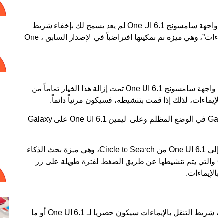
أن تحديث واجهة سامسونج One UI 6.1 لم يعد يسمح لك بإخفاء شريط
التنقل بالإيماءات عن طريق تنشيط خيار “تلميح الإيماءات”، وهي ميزة تم تمكينها افتراضياً في الإصدار السابق ، One
حسناً، كما ترى في لقطات الشاشة أدناه، في تحديث واجهة سامسونج One UI 6.1 تمت إزالة هذا الخيار تماماً من
يماءات، لذلك إذا قمت بتنشيطه، فسيكون مرئياً دائماً.
على اليسار واجهة One UI 6.0 على Galaxy S23 Ultra في الوضع المظلم وعلى اليمين One UI 6.1 على Galaxy
يبدو أن إزالة خيار “تلميح الإيماءات” مرتبط بالوصول إلى One UI 6.1 من Circle to Search، وهي ميزة بحث الذكاء
الاصطناعي جديدة تم تطويرها بالاشتراك مع Google والتي يتم تنشيطها عن طريق الضغط لفترة طويلة على زر
لإيماءات.
لا نعرف حتى الآن ما إذا كان هذا التعديل على خيارات شريط التنقل بالإيماءات سيكون حصريا لـ One UI 6.1 أو ما