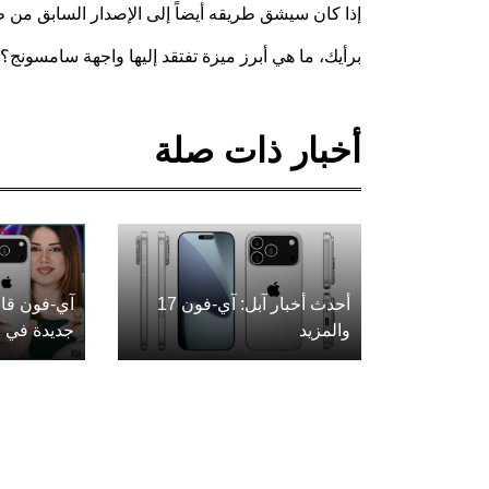
إذا كان سيشق طريقه أيضاً إلى الإصدار السابق من طبقة البر
برأيك، ما هي أبرز ميزة تفتقد إليها واجهة سامسونج؟
أخبار ذات صلة
أحدث أخبار آبل: آي-فون 17
آي-فون قاب
والمزيد
جديدة في ع