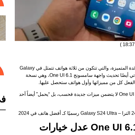
)
قبل يومين، أعلنت سامسونج عن عائلتها الجديدة الرائدة المتميزة، والتي تتكون من ثلاثة هواتف تتمثل في Galaxy
تحديث واجهة سامسونج One UI 6.1
، وهي نسخة
لفعل كل من مميزاتها وأول هواتف ستحصل عليها.
حسناً، لقد علمنا للتو أن تحديث واجهة سامسونج One UI 6.1 لا يتضمن ميزات جديدة فحسب، بل “يحمل” أيضاً أحد
في
تحديث واجهة سامسونج One UI 6.1 عدل خيارات