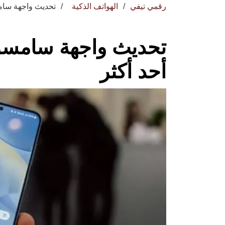
رقمي تيفي
الهواتف الذكية
تحديث واجهة سامسونج One Ui 6.1 ي
أحد أكثر