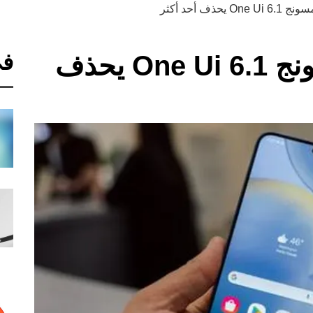
حذف أحد أكثر
في
تحديث واجهة سامسونج One Ui 6.1 يحذف