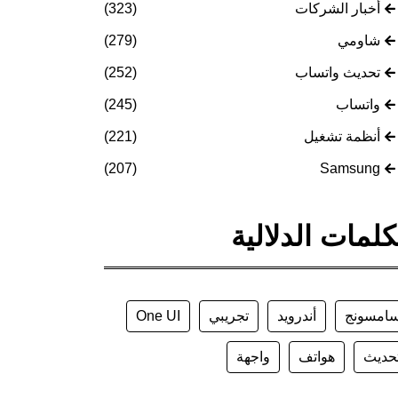
أخبار الشركات
(323)
شاومي
(279)
تحديث واتساب
(252)
واتساب
(245)
أنظمة تشغيل
(221)
(207)
Samsung
كلمات الدلالية
امسونج
أندرويد
تجريبي
One UI
حديث
هواتف
واجهة