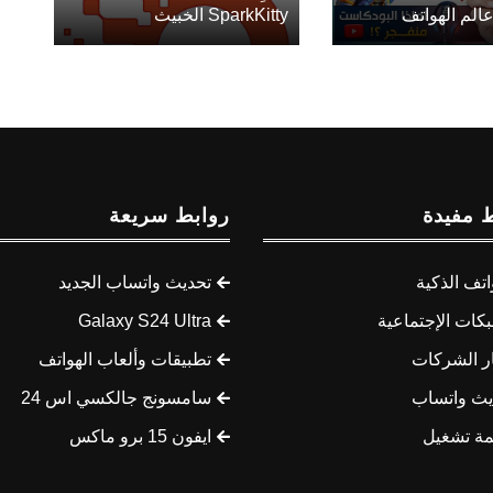
الم الهواتف
SparkKitty الخبيث
 مفيدة
روابط سريعة
اتف الذكية
تحديث واتساب الجديد
كات الإجتماعية
Galaxy S24 Ultra
ار الشركات
تطبيقات وألعاب الهواتف
يث واتساب
سامسونج جالكسي اس 24
مة تشغيل
ايفون 15 برو ماكس