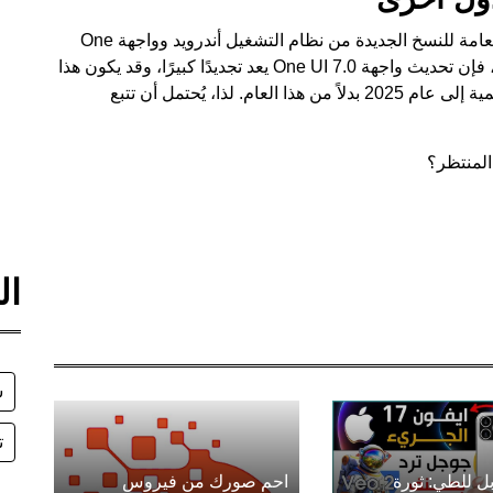
تلتزم الشركة بنفس القائمة منذ بدء اختبارات البيتا العامة للنسخ الجديدة من نظام التشغيل أندرويد وواجهة One
UI، لذا قد لا نتوقع تغييرات كبيرة هذا العام. ومع ذلك، فإن تحديث واجهة One UI 7.0 يعد تجديدًا كبيرًا، وقد يكون هذا
هو السبب وراء تأجيل إصدار النسخة المستقرة الرسمية إلى عام 2025 بدلاً من هذا العام. لذا، يُحتمل أن تتبع
المنتظر؟
ال
س
ت
ل للطي: ثورة
احمِ صورك من فيروس