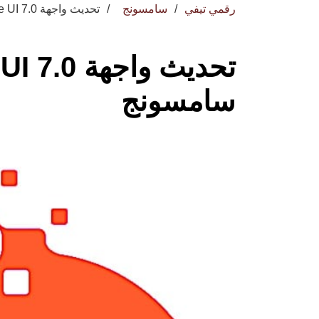
رقمي تيفي
سامسونج
تحديث واجهة One UI 7.0 التجريبي من سامسونج
سامسونج