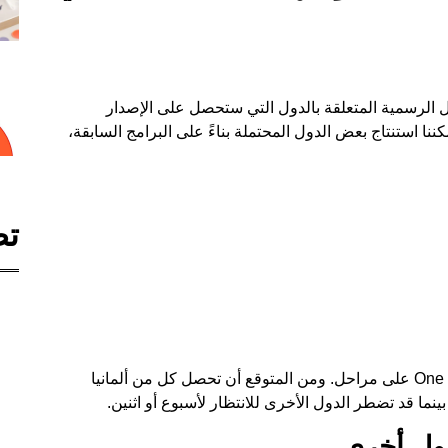
التفاصيل الرسمية المتعلقة بالدول التي ستحصل على الإصدار
اجهة One UI 7.0. ومع ذلك، يمكننا استنتاج بعض الدول المحتملة بناءً على البرامج السابقة،
تص
عادةً ما تطلق سامسونج الإصدار التجريبي لواجهة One UI على مراحل. ومن المتوقع أن تحصل كل من ألمانيا
 بينما قد تضطر الدول الأخرى للانتظار لأسبوع أو اثنين.
دول أخرى