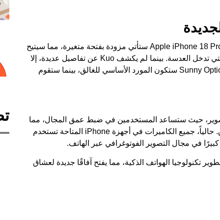
لجديدة
وفقًا لتصريحات Kuo، فإن الكاميرا الأساسية لجهاز Apple iPhone 18 Pro ستأتي مزودة بفتحة متغيرة، مما سيتيح
للمستخدمين التحكم بشكل أفضل في كمية الضوء التي تدخل العدسة. بينما لم يكشف Kuo عن تفاصيل عديدة، إلا
أنه ذكر أن "أحدث استطلاع للصناعة يشير إلى أن Sunny Optical ستكون المورد الأساسي للغالق، بينما ستقوم
تص
التصوير، حيث ستساعد المستخدمين في ضبط عمق المجال، مما
يتيح لهم الحصول على صور أكثر جاذبية وتفاصيل أدق. حالياً، جميع الكاميرات في أجهزة iPhone المتاحة تستخدم
 كبيرًا في مجال التصوير الفوتوغرافي عبر الهاتف.
ير تكنولوجيا الهواتف الذكية، مما يفتح آفاقًا جديدة لعشاق