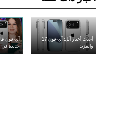
أحدث أخبار آبل: آي-فون 17
آي-فون قاب
والمزيد
جديدة في ع