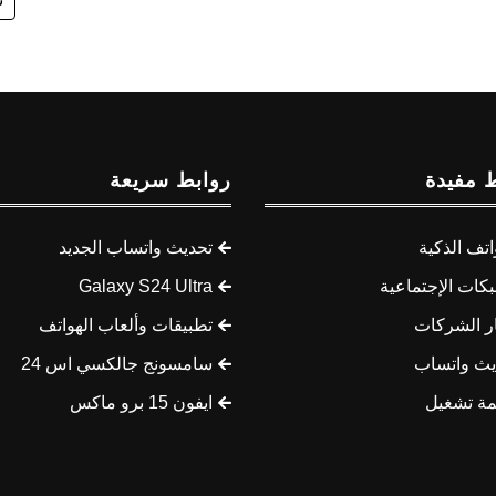
 مفيدة
روابط سريعة
اتف الذكية
تحديث واتساب الجديد
كات الإجتماعية
Galaxy S24 Ultra
ار الشركات
تطبيقات وألعاب الهواتف
يث واتساب
سامسونج جالكسي اس 24
مة تشغيل
ايفون 15 برو ماكس