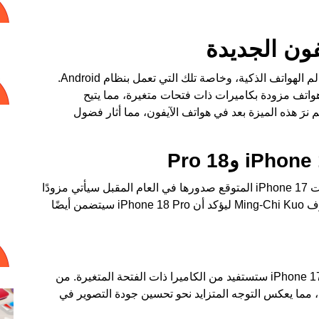
فون الجديدة
على مر السنوات، شهدنا العديد من الابتكارات في عالم الهواتف الذكية، وخاصة تلك التي تعمل بنظام Android.
اتف مزودة بكاميرات ذات فتحات متغيرة، مما يتيح
 نرَ هذه الميزة بعد في هواتف الآيفون، مما أثار فضول
قبل عدة أشهر، انتشرت شائعات تفيد بأن أحد طرازات iPhone 17 المتوقع صدورها في العام المقبل سيأتي مزودًا
بكاميرا ذات فتحة متغيرة. والآن، يأتي المحلل المعروف Ming-Chi Kuo ليؤكد أن iPhone 18 Pro سيتضمن أيضًا
لا يجب أن يكون هذا الأمر مفاجئًا، خاصةً أن سلسلة iPhone 17 ستستفيد من الكاميرا ذات الفتحة المتغيرة. من
، مما يعكس التوجه المتزايد نحو تحسين جودة التصوير في