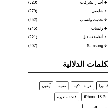
أخبار الشركات
(323)
شاومي
(279)
تحديث واتساب
(252)
واتساب
(245)
أنظمة تشغيل
(221)
(207)
Samsung
كلمات الدلالية
اميرا
هواتف ذكية
تقنية
آيفون
iPhone 18 Pr
فتحة متغيرة
حسين التصوير