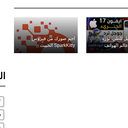
ل للطي: ثورة
احمِ صورك من فيروس
الم الهواتف
SparkKitty الخبيث
ال
ك
o
ت