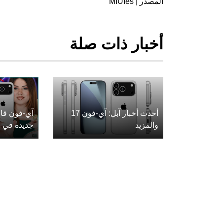
المصدر |
MIUIes
أخبار ذات صلة
أحدث أخبار آبل: آي-فون 17
آي-فون قاب
والمزيد
جديدة في ع