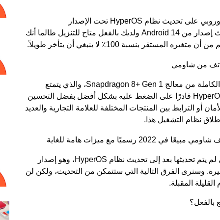
في هذه الحالة، تلقى Xiaomi 12T Pro للتو ROM الأوروبي على تحديث نظام HyperOS تحت الإصدار
OS1.0.1.0.ULFEUXM، وهو برنامج يعتمد على أحدث إصدار من Android 14 ولديك بالفعل متاح للتنزيل طالما أنك
بفضل هذا، سيتمكن Xiaomi 12T Pro من الاستفادة الكاملة من معالج Snapdragon 8+ Gen 1، والذي يتمتع
بالفعل بأداء مذهل. ومع ذلك، سيكون تحديث نظام HyperOS قادرًا على الضغط عليه بشكل أفضل بفضل التحسين
مان أو الترابط بين المنتجات المختلفة للعلامة التجارية والعديد
طلاق نظام التشغيل هذا.
باختصار، هناك عدد أقل وأقل من أجهزة شاومي التي لم يتم تحديثها بعد إلى تحديث نظام HyperOS، وهو إصدار
رة. وسنرى الفرق التالية التي ستتمكن من التحديث، ولكن لن
القليلة المقبلة.