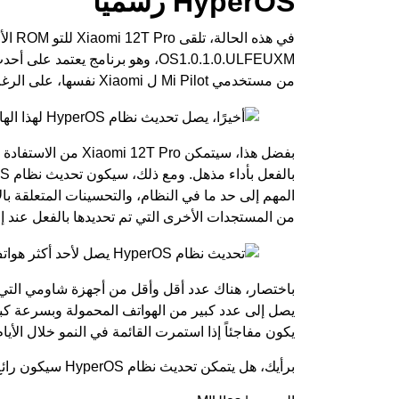
HyperOS رسميًا
من مستخدمي Mi Pilot ل Xiaomi نفسها، على الرغم من أن متغيره المستقر بنسبة 100٪ لا ينبغي أن يتأخر طويلاً.
المهم إلى حد ما في النظام، والتحسينات المتعلقة بالأ
من المستجدات الأخرى التي تم تحديدها بالفعل عند إ
يصل إلى عدد كبير من الهواتف المحمولة وبسرعة كبي
يكون مفاجئاً إذا استمرت القائمة في النمو خلال الأيام 
برأيك، هل يتمكن تحديث نظام HyperOS سيكون رائع بالفعل؟