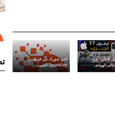
ل للطي: ثورة
احمِ صورك من فيروس
تص
الم الهواتف
SparkKitty الخبيث