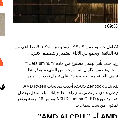
)
يُعتبر جهاز ASUS Zenbook S16 AMD AI (UM5606) أول حاسوب من ASUS مزود بتقنية الذكاء الاصطناعي من
لقد تم إعادة تصميم الجهاز بالكامل من الداخل والخارج، حيث يأتي بهيكل مصنوع من مادة “Ceraluminum™”
 بمجموعة من الألوان المستوحاة من الطبيعة. يوفر هذا
ف للغاية، مما يجعله قادرًا على تحمل تحديات الزمن.
في
يستخدم هذا الجيل الجديد من جهاز ASUS Zenbook S16 AMD AI (UM5606) أحدث معالجات AMD Ryzen
يطي هادئ. تم تصميمه لإثراء نمط حياتك أثناء التنقل، بفضل
هيكله النحيف للغاية الذي يبلغ سُمكه 1.1 سم، وشاشته المتطورة ASUS Lumina OLED مقاس 16 بوصة ودقتها
ت المكون من ست سماعات.