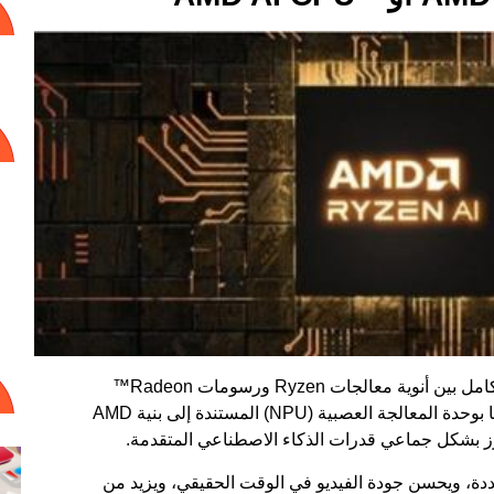
إن محرك الذكاء الاصطناعي من AMD ليس مجرد تكامل بين أنوية معالجات Ryzen ورسومات Radeon™
المستندة إلى بنية AMD RDNA™ 3.5، بل يتميز أيضًا بوحدة المعالجة العصبية (NPU) المستندة إلى بنية AMD
هام المتعددة، ويحسن جودة الفيديو في الوقت الحقيقي، ويزيد من