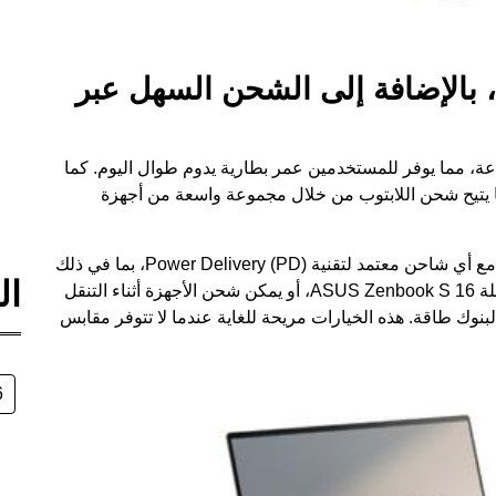
 بالإضافة إلى الشحن السهل عبر
Zenbook S 1 ببطارية سعة 78 واط ساعة، مما يوفر للمستخدمين عمر بطارية يدوم طوال اليوم. كما
ز تقنية الشحن السهل عبر USB-C®، مما يتيح شحن اللابتوب من خلال مجموعة واسعة من أجهزة
يمكن للمستخدمين الاستمتاع بالشحن فائق السرعة مع أي شاحن معتمد لتقنية Power Delivery (PD)، بما في ذلك
ال
محول الشحن السريع بقوة 65 واط المرفق مع سلسلة ASUS Zenbook S 16، أو يمكن شحن الأجهزة أثناء التنقل
بنوك طاقة. هذه الخيارات مريحة للغاية عندما لا تتوفر مقابس
6