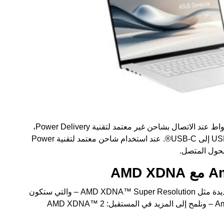
يضمن الشحن السهل عبر USB-C® شحن بقوة 4.5 واط عند الاتصال بشاحن غير معتمد لتقنية Power Delivery،
بما في ذلك الشواحن المحمولة أو شواحن USB Type-A إلى USB-C®. عند استخدام شاحن معتمد لتقنية Power
نقدم تطبيقات ذكاء اصطناعي رائدة تتميز بتقنيات جديدة مثل AMD XDNA™ Super Resolution – والتي ستكون
متاحة للجمهور عند رفع الحظر من خلال Amuse 2.0.0 – ونلمح إلى المزيد في المستقبل: AMD XDNA™ 2