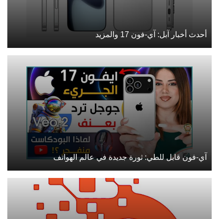
أحدث أخبار آبل: آي-فون 17 والمزيد
آي-فون قابل للطي: ثورة جديدة في عالم الهواتف