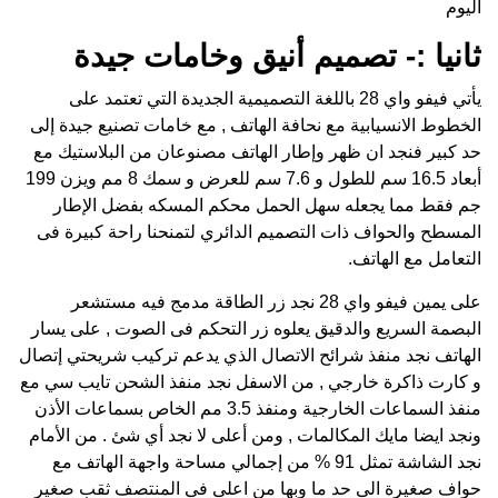
اليوم
ثانيا :- تصميم أنيق وخامات جيدة
يأتي فيفو واي 28 باللغة التصميمية الجديدة التي تعتمد على
الخطوط الانسيابية مع نحافة الهاتف , مع خامات تصنيع جيدة إلى
حد كبير فنجد ان ظهر وإطار الهاتف مصنوعان من البلاستيك مع
أبعاد 16.5 سم للطول و 7.6 سم للعرض و سمك 8 مم ويزن 199
جم فقط مما يجعله سهل الحمل محكم المسكه بفضل الإطار
المسطح والحواف ذات التصميم الدائري لتمنحنا راحة كبيرة فى
التعامل مع الهاتف.
على يمين فيفو واي 28 نجد زر الطاقة مدمج فيه مستشعر
البصمة السريع والدقيق يعلوه زر التحكم فى الصوت , على يسار
الهاتف نجد منفذ شرائح الاتصال الذي يدعم تركيب شريحتي إتصال
و كارت ذاكرة خارجي , من الاسفل نجد منفذ الشحن تايب سي مع
منفذ السماعات الخارجية ومنفذ 3.5 مم الخاص بسماعات الأذن
ونجد ايضا مايك المكالمات , ومن أعلى لا نجد أي شئ . من الأمام
نجد الشاشة تمثل 91 % من إجمالي مساحة واجهة الهاتف مع
حواف صغيرة الى حد ما وبها من اعلى فى المنتصف ثقب صغير