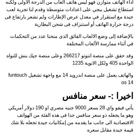
اداء الهاتف متوازن فهو ليس هاتف العاب من الدرجة الاولى ولكنه
استطاع تشغيل ببجي على اعدادات متوسطة وقدم لنا تجربة لعب
جيدة مع استقرار في معدل عرض الإطارات ولم نشعر بارتفاع فى
درجة حرارة الهاتف أو استنزاف فى شحن البطارية
بالإضافة إلى وضع الالعاب الفائق الذى منحنا عدد من التحكمات
في أثناء ممارسة الألعاب المختلفة
وقد حقق على منصة انتوتو 266217 وعلى منصة جيك بنش للنواه
الواحدة 405 ولكل الانوية 1235
والهاتف يعمل على منصة اندرويد 14 مع واجهة تشغيل funtouch
os 14
اخيرا :- سعر منافس
يأتي فيفو واي 28 بسعر 9000 جنيه مصري او 190 دولار أمريكي
وهو ما يجعله ذو سعر منافس جدا فى هذه الفئة من الهواتف
الاقتصادية الى جانب ما يقدمه من إمكانيات جيدة تجعله بلا شك
قيمة جيدة مقابل سعره