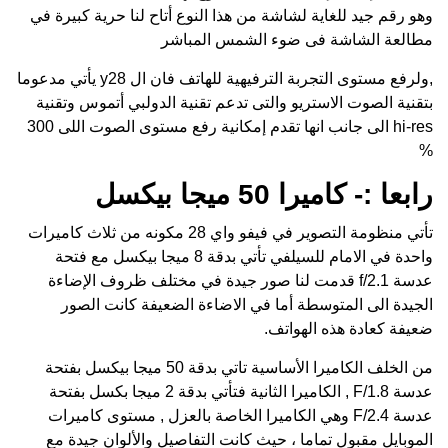
وهو رقم جيد للغاية لشاشة من هذا النوع أتاح لنا حرية كبيرة في
مطالعة الشاشة فى ضوء الشمس المباشر
,ولرفع مستوى التجربة الترفيهية للهاتف فان ال y28 يأتي مدعوما
بتقنية الصوت الاستريو والتى تدعم تقنية الدولبي أتموس وتقنية
hi-res الى جانب انها تقدم إمكانية رفع مستوى الصوت اللى 300
%
رابعا :- كاميرا 50 ميجا بيكسل
تأتي منظومة التصوير في فيفو واي 28 مكونه من ثلاث كاميرات
واحدة في الامام للسيلفي تأتي بدقة 8 ميجا بيكسل مع فتحة
عدسة f/2.1 قدمت لنا صور جيدة في مختلف ظروف الإضاءة
الجيدة الى المتوسطة أما في الاضاءة الضعيفة كانت الصور
ضعيفة كعادة هذه الهواتف.
من الخلف الكاميرا الأساسية تاتي بدقة 50 ميجا بيكسل بفتحة
عدسة F/1.8 , الكاميرا الثانية فتأتي بدقة 2 ميجا بكسل بفتحة
عدسة F/2.4 وهي الكاميرا الخاصة بالعزل , مستوى كاميرات
الموبايل مقبول تماما ، حيث كانت التفاصيل والألوان جيدة مع