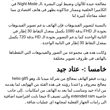
معالجة جيدة للألوان وضبط لون البشرة ،الـ Night Mode في
الكاميرا الخلفية وممتاز جدًاكونه يظهر فى هاتف اقتصادي مما
جعله مفاجأة كبيرة لنا
بالنسبة لتصوير الفيديوهات فإن الهاتف يدعم تصوير الفيديوهات
بجودة الـ FHD بدقة 1080 بكسل بمعدل التقاط 30 إطار في
الثانية الواحدة كما يدعم التصوير بجودة الـ HD بدقة 720 بكسل
بمعدل التقاط 30 إطار في الثانية الواحدة .
وكانت هذه هى مجموعة من الصور والفيديوهات التي التقطناها
بالهاتف فى ظروف تصوير مختلفة
خامسا :- عتاد جيد
زودت فيفو الهاتف بمعالج من شركة ميديا تك وهو helio g85
معالج معروف و اعتدنا رؤيته فى هذه الفئة من الهواتف لما يقدمه
من اداء جيد ومناسب لما يعد به الهاتف من امكانيات . إلى جانب
خاصية extended ram والتى تضيف 8 جيجا بايت افتراضية اضافية
الى رامات الجهاز الفعلية لمجابهة اي عمليات شاقة ,