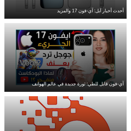
أحدث أخبار آبل: آي-فون 17 والمزيد
آي-فون قابل للطي: ثورة جديدة في عالم الهواتف