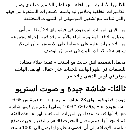
للكاميرا الأمامية . من الخلف نجد إطار الكاميرات الذى يضم
الكاميرات الخلفية وفلاش ليد ولمبه الاشعارات المبتكرة من فيفو
والتي تتناغم مع تشغيل الموسيقى او التنبيهات المختلفة
من اقوي الميزات الموجودة في فيفو واي 28 أيضًا انه يأتي
بمعيارية ip 64 لمقاومة الماء والأتربة وقد قمنا بإجراء مجموعة
من الاختبارات عليه على حسابنا على الانستجرام أن لم تكن
شاهدته فتركنا لك اللينك في صندوق الوصف
مجمل التصميم انيق حديث مع استخدام تقنية طلاء مضادة
للبصمات في ظهر الهاتف للحفاظ علي جمال الهاتف. الهاتف
يتوفر في لونين الذهبي والاخضر
ثالثا:- شاشة جيدة و صوت استريو
زودت فيفو فيفو واي 28 بشاشة من نوع ips lcd بمقاس 6.68
انش بجودة hd+ ودقة 720 * 1608 وعلى الرغم من كونها شاشة
ips إلا أنها قدمت عددا من الميزات المنافسة لهواتف هذه الفئة
فمثلا نجد أنها تدعم معدل التحديث 90 هرتز لتقديم تجربة تصفح
سلسة بالإضافة إلى أن اقصى سطوع لها يصل الى 1000 شمعه