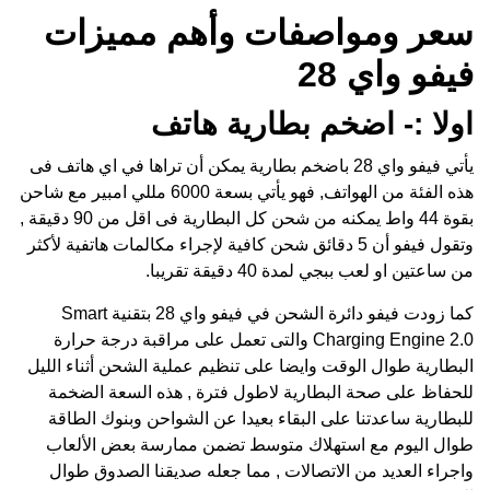
سعر ومواصفات وأهم مميزات
فيفو واي 28
اولا :- اضخم بطارية هاتف
يأتي فيفو واي 28 باضخم بطارية يمكن أن تراها في اي هاتف فى
هذه الفئة من الهواتف, فهو يأتي بسعة 6000 مللي امبير مع شاحن
بقوة 44 واط يمكنه من شحن كل البطارية فى اقل من 90 دقيقة ,
وتقول فيفو أن 5 دقائق شحن كافية لإجراء مكالمات هاتفية لأكثر
من ساعتين او لعب ببجي لمدة 40 دقيقة تقريبا.
كما زودت فيفو دائرة الشحن في فيفو واي 28 بتقنية Smart
Charging Engine 2.0 والتى تعمل على مراقبة درجة حرارة
البطارية طوال الوقت وايضا على تنظيم عملية الشحن أثناء الليل
للحفاظ على صحة البطارية لاطول فترة , هذه السعة الضخمة
للبطارية ساعدتنا على البقاء بعيدا عن الشواحن وبنوك الطاقة
طوال اليوم مع استهلاك متوسط تضمن ممارسة بعض الألعاب
واجراء العديد من الاتصالات , مما جعله صديقنا الصدوق طوال