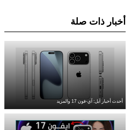
أخبار ذات صلة
أحدث أخبار آبل: آي-فون 17 والمزيد