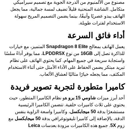
مصنوع من الألمنيوم من الدرجة الجوية مع تصميم سيراميكي
متكامل. الشاشة المنحنية قليلاً تضيف لمسة جمالية، مما يجعل
الهاتف يبدو عصريًا وأنيقًا، بينما يضمن التصميم المريح سهولة
الاستخدام لفترات طويلة.
أداء فائق السرعة
يعمل الهاتف بمعالج
Snapdragon 8 Elite
المتميز، مع خيارات
للذاكرة تصل إلى
16GB
من نوع
LPDDR5X
، مما يوفر أداءً سلسًا
واستجابة سريعة في جميع المهام. كما يحتوي الهاتف على نظام
تبريد مبتكر يضمن الحفاظ على الأداء الأمثل حتى أثناء الاستخدام
المكثف، مما يجعله خيارًا مثاليًا لعشاق الألعاب.
كاميرا متطورة لتجربة تصوير فريدة
أحد أبرز ميزات
شاومي 15 برو
هو نظام الكاميرا المتطور، حيث
يحتوي على ثلاث كاميرات خلفية. تتضمن الكاميرا الرئيسية
مستشعرًا بدقة
50 ميجابكسل
، وكاميرا واسعة الزاوية بنفس
الدقة، بالإضافة إلى كاميرا تليفوتوغرافي بدقة
50 ميجابكسل
مع
زوم
5X
. جميع هذه الكاميرات مزودة بعدسات
Leica