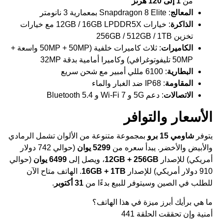
من
1 إلى 120 هرتز
المعالج
: Snapdragon 8 Elite بمعمارية 3 نانومتر
الذاكرة
: خيارات 12GB / 16GB LPDDR5X مع خيارات
تخزين 256GB / 512GB / 1TB
الكاميرات
: ثلاث كاميرات خلفية (50MP + 50MP واسعة +
50MP تليفوتوغرافي) وكاميرا أمامية بدقة 32MP
البطارية
: 6100 مللي أمبير مع شحن سريع
المقاومة
: IP68 ضد الغبار والماء
الاتصالات
: دعم 5G و Wi-Fi 7 و Bluetooth 5.4
الأسعار والتوافر
يتوفر
شاومي 15 برو
بمجموعة متنوعة من الألوان تشمل الرمادي
والأبيض والأخضر. يبدأ سعره من
5299 يوان
(حوالي 742 دولار
أمريكي) للإصدار
12GB + 256GB
، ويصل إلى
6499 يوان
(حوالي
910 دولار أمريكي) للإصدار
16GB + 1TB
. الهاتف متاح الآن
للطلب في الصين وسيتوفر للبيع بدءًا من
31 أكتوبر
.
ما هي برأيك أبرز ميزة في هذا الهاتف؟
أمنية وإن تحققت الحلقة 441