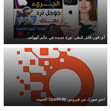
آي-فون قابل للطي: ثورة جديدة في عالم الهواتف
احمِ صورك من فيروس SparkKitty الخبيث