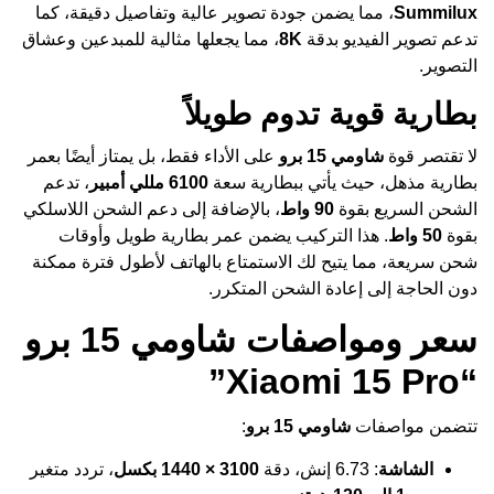
Summilux
، مما يضمن جودة تصوير عالية وتفاصيل دقيقة، كما
تدعم تصوير الفيديو بدقة
8K
، مما يجعلها مثالية للمبدعين وعشاق
التصوير.
بطارية قوية تدوم طويلاً
لا تقتصر قوة
شاومي 15 برو
على الأداء فقط، بل يمتاز أيضًا بعمر
بطارية مذهل، حيث يأتي ببطارية سعة
6100 مللي أمبير
، تدعم
الشحن السريع بقوة
90 واط
، بالإضافة إلى دعم الشحن اللاسلكي
بقوة
50 واط
. هذا التركيب يضمن عمر بطارية طويل وأوقات
شحن سريعة، مما يتيح لك الاستمتاع بالهاتف لأطول فترة ممكنة
دون الحاجة إلى إعادة الشحن المتكرر.
سعر ومواصفات شاومي 15 برو
“Xiaomi 15 Pro”
تتضمن مواصفات
شاومي 15 برو
:
الشاشة
: 6.73 إنش، دقة
3100 × 1440 بكسل
، تردد متغير