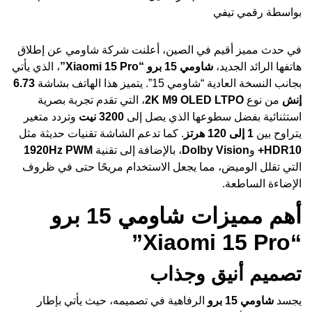
بواسطة
رقمي تيفي
في حدث مميز أقيم في الصين، أعلنت شركة شاومي عن إطلاق
هاتفها الرائد الجديد،
شاومي 15 برو “Xiaomi 15 Pro”
، الذي يأتي
بجانب النسخة العادية “
شاومي 15
”. يتميز هذا الهاتف بشاشة
6.73
إنش
من نوع
2K M9 OLED LTPO
، التي تقدم تجربة بصرية
استثنائية بفضل سطوعها الذي يصل إلى
3200 نيت
وتردد متغير
يتراوح بين
1 إلى 120 هرتز
. كما تدعم الشاشة تقنيات حديثة مثل
HDR10+
و
Dolby Vision
، بالإضافة إلى تقنية
1920Hz PWM
التي تقلل الوميض، مما يجعل الاستخدام مريحًا حتى في ظروف
الإضاءة الساطعة.
أهم مميزات شاومي 15 برو
“Xiaomi 15 Pro”
تصميم أنيق وجذاب
يجسد
شاومي 15 برو
الرفاهية في تصميمه، حيث يأتي بإطار