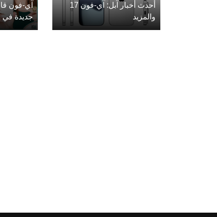
أحدث أخبار آبل: آي-فون 17
آي-فون قاب
والمزيد
جديدة في ع