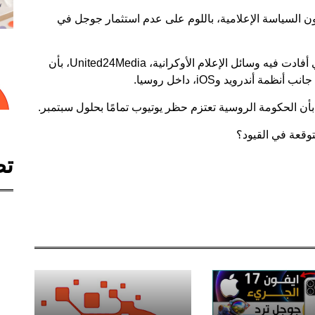
ن السياسة الإعلامية، باللوم على عدم استثمار جوجل في
ومن الجدير بالذكر أن هذا يحدث أيضًا في الوقت الذي أفادت فيه وسائل الإعلام الأوكرانية، United24Media، بأن
درويد وiOS، داخل روسيا.
أن الحكومة الروسية تعتزم حظر يوتيوب تمامًا بحلول سبتمبر.
قعة في القيود؟
تص