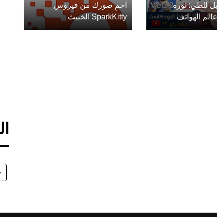
ل للطي: ثورة
احمِ صورك من فيروس
الم الهواتف
SparkKitty الخبيث
ال
ح