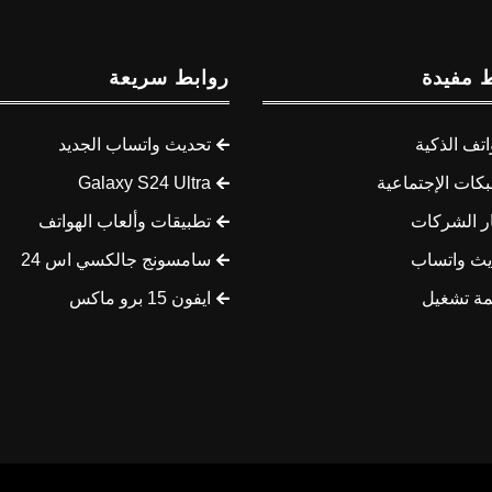
 مفيدة
روابط سريعة
اتف الذكية
تحديث واتساب الجديد
كات الإجتماعية
Galaxy S24 Ultra
ار الشركات
تطبيقات وألعاب الهواتف
يث واتساب
سامسونج جالكسي اس 24
مة تشغيل
ايفون 15 برو ماكس