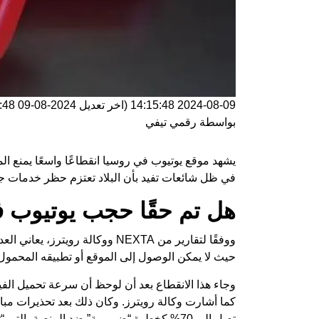
2024-08-09 14:15:48
(اخر تعديل
2024-08-09 14:15:48
بواسطة
رقمي تيفي
يشهد موقع يوتيوب في روسيا انقطاعًا واسعًا يمنع ا
في ظل
شائعات تفيد بأن البلاد تعتزم حظر خدمات جوج
هل تم حقًا حجب يوتيوب 
ووفقًا لتقارير من NEXTA ووكالة
حيث لا يمكن الوصول إلى الموقع أو تطبيقه المحمول إلا عبر استخدام VPN، فهل حقً
وجاء هذا الانقطاع بعد أن لوحظ أن سرعة تحميل ال
كما أشارت وكالة رويترز. وكان ذلك بعد تحذيرات م
تصل إلى 70% كخطوة “ضرورية” ضد المنصة، التي “تعتقد أنها تستطيع انتهاك تجاهل قوانيننا دون عقوبات.